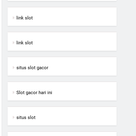
link slot
link slot
situs slot gacor
Slot gacor hari ini
situs slot