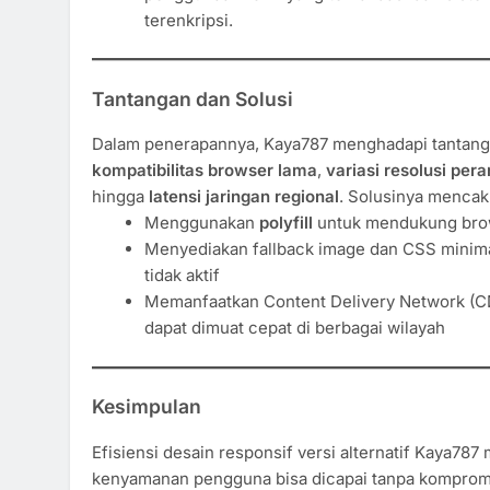
terenkripsi.
Tantangan dan Solusi
Dalam penerapannya, Kaya787 menghadapi tantang
kompatibilitas browser lama
,
variasi resolusi per
hingga
latensi jaringan regional
. Solusinya mencak
Menggunakan
polyfill
untuk mendukung bro
Menyediakan fallback image dan CSS minimal
tidak aktif
Memanfaatkan Content Delivery Network (C
dapat dimuat cepat di berbagai wilayah
Kesimpulan
Efisiensi desain responsif versi alternatif Kaya7
kenyamanan pengguna bisa dicapai tanpa kompromi