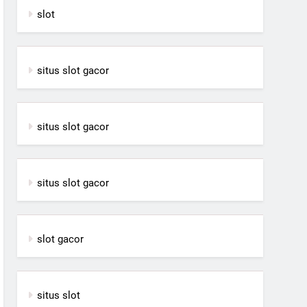
slot
situs slot gacor
situs slot gacor
situs slot gacor
slot gacor
situs slot