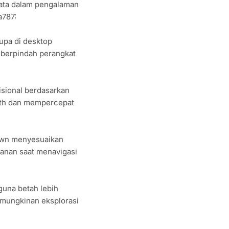
ata dalam pengalaman
a787:
pa di desktop
berpindah perangkat
isional berdasarkan
dth dan mempercepat
down menyesuaikan
anan saat menavigasi
una betah lebih
mungkinan eksplorasi