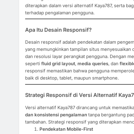
diterapkan dalam versi alternatif Kaya787, serta 
terhadap pengalaman pengguna.
Apa Itu Desain Responsif?
Desain responsif adalah pendekatan dalam penge
yang memungkinkan tampilan situs menyesuaikan d
dan resolusi layar perangkat pengguna. Dengan m
seperti
fluid grid layout
,
media queries
, dan
flexib
responsif memastikan bahwa pengguna memperoleh
baik di desktop, tablet, maupun smartphone.
Strategi Responsif di Versi Alternatif Kaya
Versi alternatif Kaya787 dirancang untuk memasti
dan konsistensi pengalaman
tanpa bergantung pada
tambahan. Strategi responsif yang diterapkan men
Pendekatan Mobile-First