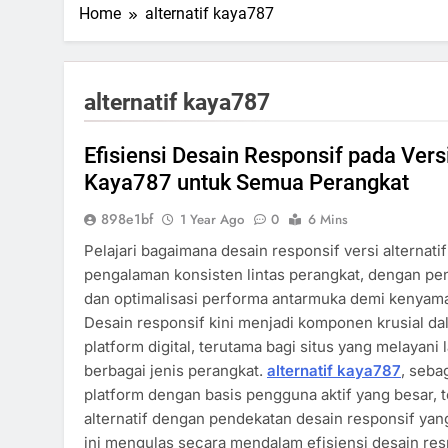
Home
alternatif kaya787
alternatif kaya787
Efisiensi Desain Responsif pada Versi
Kaya787 untuk Semua Perangkat
898e1bf
1 Year Ago
0
6 Mins
Pelajari bagaimana desain responsif versi alterna
pengalaman konsisten lintas perangkat, dengan pen
dan optimalisasi performa antarmuka demi kenya
Desain responsif kini menjadi komponen krusial 
platform digital, terutama bagi situs yang melayani la
berbagai jenis perangkat.
alternatif kaya787
, seba
platform dengan basis pengguna aktif yang besar, 
alternatif dengan pendekatan desain responsif yan
ini mengulas secara mendalam efisiensi desain res