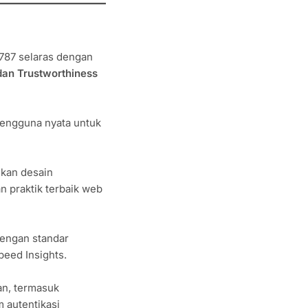
a787 selaras dengan
 dan Trustworthiness
 pengguna nyata untuk
kan desain
n praktik terbaik web
dengan standar
eed Insights.
an, termasuk
 autentikasi