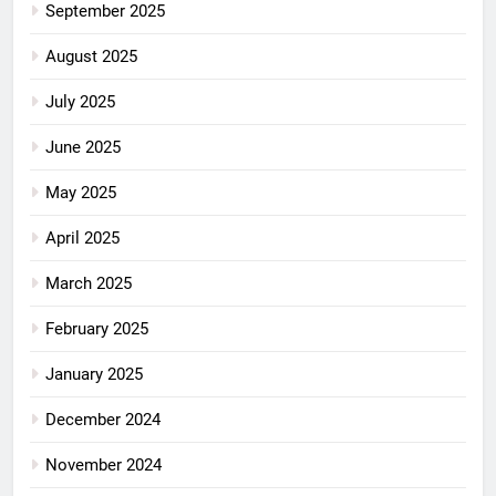
September 2025
August 2025
July 2025
June 2025
May 2025
April 2025
March 2025
February 2025
January 2025
December 2024
November 2024