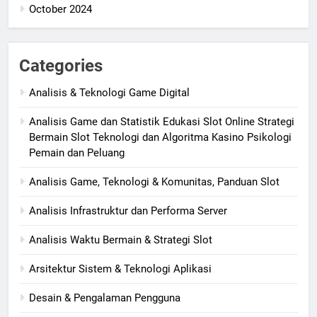
October 2024
Categories
Analisis & Teknologi Game Digital
Analisis Game dan Statistik Edukasi Slot Online Strategi
Bermain Slot Teknologi dan Algoritma Kasino Psikologi
Pemain dan Peluang
Analisis Game, Teknologi & Komunitas, Panduan Slot
Analisis Infrastruktur dan Performa Server
Analisis Waktu Bermain & Strategi Slot
Arsitektur Sistem & Teknologi Aplikasi
Desain & Pengalaman Pengguna