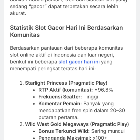
sedang “gacor” dapat terpetakan secara lebih
akurat.
Statistik Slot Gacor Hari Ini Berdasarkan
Komunitas
Berdasarkan pantauan dari beberapa komunitas
slot online aktif di Indonesia dan luar negeri,
berikut ini beberapa
slot gacor hari ini
yang
menempati peringkat teratas hari ini:
Starlight Princess (Pragmatic Play)
RTP Aktif (komunitas):
±96.8%
Frekuensi Scatter:
Tinggi
Komentar Pemain:
Banyak yang
mendapatkan free spin dalam 20–30
putaran pertama.
Wild West Gold Megaways (Pragmatic Play)
Bonus Terkunci Wild:
Sering muncul
Pengganda Maksimal:
x100+