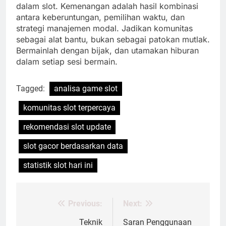
dalam slot. Kemenangan adalah hasil kombinasi
antara keberuntungan, pemilihan waktu, dan
strategi manajemen modal. Jadikan komunitas
sebagai alat bantu, bukan sebagai patokan mutlak.
Bermainlah dengan bijak, dan utamakan hiburan
dalam setiap sesi bermain.
Tagged:
analisa game slot
komunitas slot terpercaya
rekomendasi slot update
slot gacor berdasarkan data
statistik slot hari ini
Previous:
Next:
Post
navigation
Teknik
Saran Penggunaan