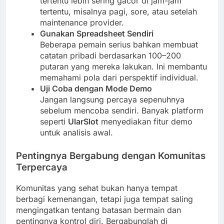
tertentu lebih sering gacor di jam-jam
tertentu, misalnya pagi, sore, atau setelah
maintenance provider.
Gunakan Spreadsheet Sendiri
Beberapa pemain serius bahkan membuat
catatan pribadi berdasarkan 100–200
putaran yang mereka lakukan. Ini membantu
memahami pola dari perspektif individual.
Uji Coba dengan Mode Demo
Jangan langsung percaya sepenuhnya
sebelum mencoba sendiri. Banyak platform
seperti
UlarSlot
menyediakan fitur demo
untuk analisis awal.
Pentingnya Bergabung dengan Komunitas
Terpercaya
Komunitas yang sehat bukan hanya tempat
berbagi kemenangan, tetapi juga tempat saling
mengingatkan tentang batasan bermain dan
pentingnya kontrol diri. Bergabunglah di