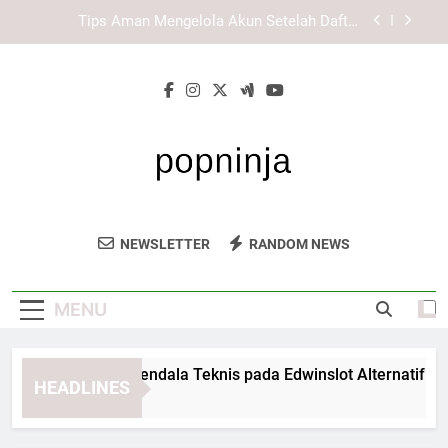
Skip
Tips Menjaga Keamanan Akun saat Menggunakan
to
Kaya787 Link Alternatif secara Bijak
content
Panduan LAE138 Link Alternatif untuk Pengguna
yang Mengutamakan Kecepatan
Cara Mengatasi Kendala Teknis pada Edwinslot
Alternatif agar Akses Lebih Stabil dan Nyaman
Tips Aman Mengelola Akun Setelah Daftar
Pokemon787
Tips Menjaga Keamanan Akun saat Menggunakan
Kaya787 Link Alternatif secara Bijak
Pop Ninja
Ikuti Berita Musik Terkini Dan Konten
Panduan LAE138 Link Alternatif untuk Pengguna
NEWSLETTER
RANDOM NEWS
yang Mengutamakan Kecepatan
Menarik Untuk Pecinta Musik Di Pop Ninja.
Musik, Berita Artis, Dan Lebih Banyak
MENU
Hiburan.
ra Mengatasi Kendala Teknis pada Edwinslot Alternatif agar 
HEADLINES
Months Ago