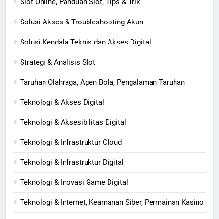
Slot Online, Panduan Slot, Tips & Trik
Solusi Akses & Troubleshooting Akun
Solusi Kendala Teknis dan Akses Digital
Strategi & Analisis Slot
Taruhan Olahraga, Agen Bola, Pengalaman Taruhan
Teknologi & Akses Digital
Teknologi & Aksesibilitas Digital
Teknologi & Infrastruktur Cloud
Teknologi & Infrastruktur Digital
Teknologi & Inovasi Game Digital
Teknologi & Internet, Keamanan Siber, Permainan Kasino