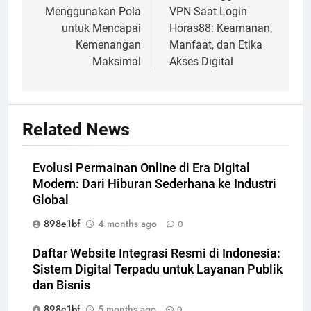
Menggunakan Pola
VPN Saat Login
untuk Mencapai
Horas88: Keamanan,
Kemenangan
Manfaat, dan Etika
Maksimal
Akses Digital
Related News
Evolusi Permainan Online di Era Digital
Modern: Dari Hiburan Sederhana ke Industri
Global
898e1bf
4 months ago
0
Daftar Website Integrasi Resmi di Indonesia:
Sistem Digital Terpadu untuk Layanan Publik
dan Bisnis
898e1bf
5 months ago
0