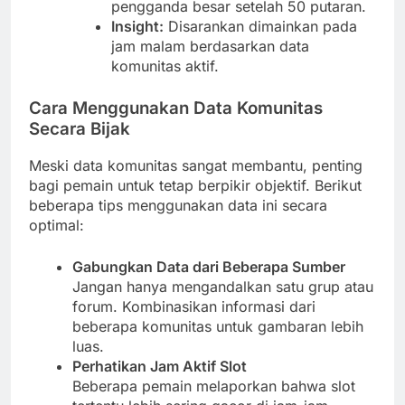
pengganda besar setelah 50 putaran.
Insight:
Disarankan dimainkan pada
jam malam berdasarkan data
komunitas aktif.
Cara Menggunakan Data Komunitas
Secara Bijak
Meski data komunitas sangat membantu, penting
bagi pemain untuk tetap berpikir objektif. Berikut
beberapa tips menggunakan data ini secara
optimal:
Gabungkan Data dari Beberapa Sumber
Jangan hanya mengandalkan satu grup atau
forum. Kombinasikan informasi dari
beberapa komunitas untuk gambaran lebih
luas.
Perhatikan Jam Aktif Slot
Beberapa pemain melaporkan bahwa slot