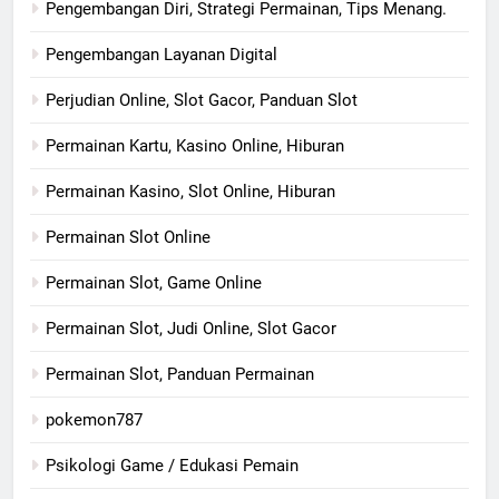
Pengembangan Diri, Strategi Permainan, Tips Menang.
Pengembangan Layanan Digital
Perjudian Online, Slot Gacor, Panduan Slot
Permainan Kartu, Kasino Online, Hiburan
Permainan Kasino, Slot Online, Hiburan
Permainan Slot Online
Permainan Slot, Game Online
Permainan Slot, Judi Online, Slot Gacor
Permainan Slot, Panduan Permainan
pokemon787
Psikologi Game / Edukasi Pemain