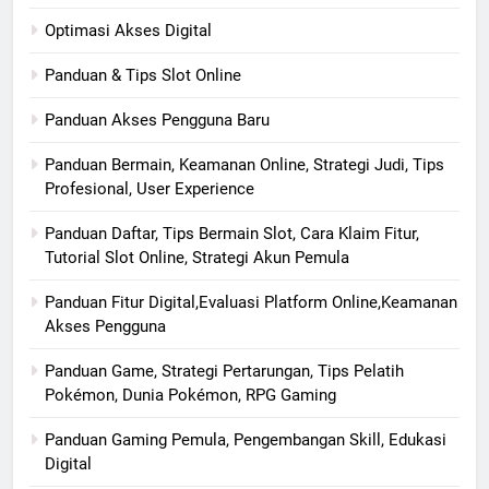
Optimasi Akses Digital
Panduan & Tips Slot Online
Panduan Akses Pengguna Baru
Panduan Bermain, Keamanan Online, Strategi Judi, Tips
Profesional, User Experience
Panduan Daftar, Tips Bermain Slot, Cara Klaim Fitur,
Tutorial Slot Online, Strategi Akun Pemula
Panduan Fitur Digital,Evaluasi Platform Online,Keamanan
Akses Pengguna
Panduan Game, Strategi Pertarungan, Tips Pelatih
Pokémon, Dunia Pokémon, RPG Gaming
Panduan Gaming Pemula, Pengembangan Skill, Edukasi
Digital