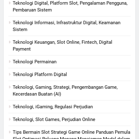
Teknologi Digital, Platform Slot, Pengalaman Pengguna,
Pembaruan Sistem
Teknologi Informasi, Infrastruktur Digital, Keamanan
Sistem
Teknologi Keuangan, Slot Online, Fintech, Digital
Payment
Teknologi Permainan
Teknologi Platform Digital
Teknologi, Gaming, Strategi, Pengembangan Game,
Kecerdasan Buatan (AI)
Teknologi, iGaming, Regulasi Perjudian
Teknologi, Slot Games, Perjudian Online
Tips Bermain Slot Strategi Game Online Panduan Pemula
Slot Optimasi Peluang Menang Manajemen Modal dalam