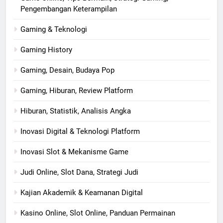
Pengembangan Keterampilan
Gaming & Teknologi
Gaming History
Gaming, Desain, Budaya Pop
Gaming, Hiburan, Review Platform
Hiburan, Statistik, Analisis Angka
Inovasi Digital & Teknologi Platform
Inovasi Slot & Mekanisme Game
Judi Online, Slot Dana, Strategi Judi
Kajian Akademik & Keamanan Digital
Kasino Online, Slot Online, Panduan Permainan