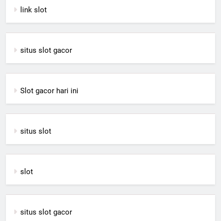
link slot
situs slot gacor
Slot gacor hari ini
situs slot
slot
situs slot gacor