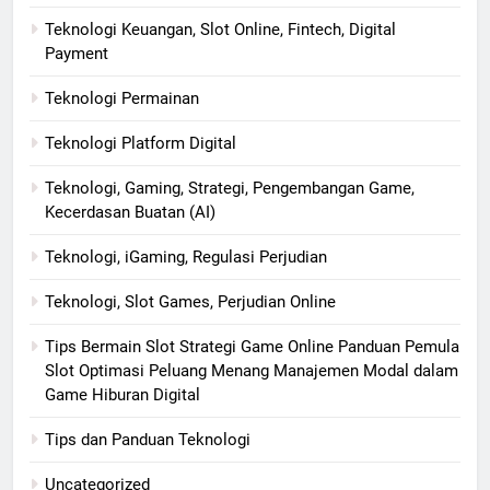
Teknologi Keuangan, Slot Online, Fintech, Digital
Payment
Teknologi Permainan
Teknologi Platform Digital
Teknologi, Gaming, Strategi, Pengembangan Game,
Kecerdasan Buatan (AI)
Teknologi, iGaming, Regulasi Perjudian
Teknologi, Slot Games, Perjudian Online
Tips Bermain Slot Strategi Game Online Panduan Pemula
Slot Optimasi Peluang Menang Manajemen Modal dalam
Game Hiburan Digital
Tips dan Panduan Teknologi
Uncategorized