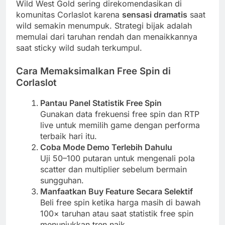
Wild West Gold sering direkomendasikan di
komunitas Corlaslot karena
sensasi dramatis
saat
wild semakin menumpuk. Strategi bijak adalah
memulai dari taruhan rendah dan menaikkannya
saat sticky wild sudah terkumpul.
Cara Memaksimalkan Free Spin di
Corlaslot
Pantau Panel Statistik Free Spin
Gunakan data frekuensi free spin dan RTP
live untuk memilih game dengan performa
terbaik hari itu.
Coba Mode Demo Terlebih Dahulu
Uji 50–100 putaran untuk mengenali pola
scatter dan multiplier sebelum bermain
sungguhan.
Manfaatkan Buy Feature Secara Selektif
Beli free spin ketika harga masih di bawah
100× taruhan atau saat statistik free spin
menunjukkan tren naik.