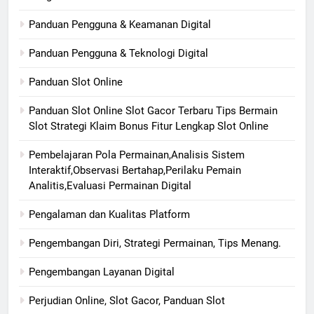
Panduan Pengguna & Keamanan Digital
Panduan Pengguna & Teknologi Digital
Panduan Slot Online
Panduan Slot Online Slot Gacor Terbaru Tips Bermain
Slot Strategi Klaim Bonus Fitur Lengkap Slot Online
Pembelajaran Pola Permainan,Analisis Sistem
Interaktif,Observasi Bertahap,Perilaku Pemain
Analitis,Evaluasi Permainan Digital
Pengalaman dan Kualitas Platform
Pengembangan Diri, Strategi Permainan, Tips Menang.
Pengembangan Layanan Digital
Perjudian Online, Slot Gacor, Panduan Slot