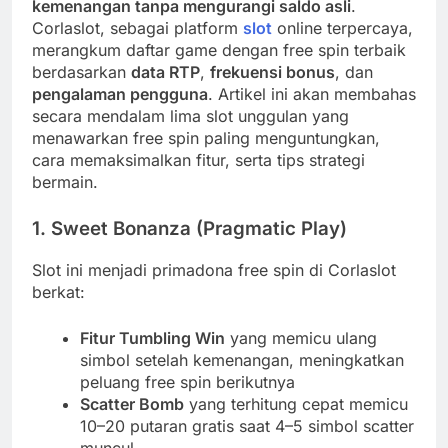
kemenangan tanpa mengurangi saldo asli
.
Corlaslot, sebagai platform
slot
online terpercaya,
merangkum daftar game dengan free spin terbaik
berdasarkan
data RTP
,
frekuensi bonus
, dan
pengalaman pengguna
. Artikel ini akan membahas
secara mendalam lima slot unggulan yang
menawarkan free spin paling menguntungkan,
cara memaksimalkan fitur, serta tips strategi
bermain.
1. Sweet Bonanza (Pragmatic Play)
Slot ini menjadi primadona free spin di Corlaslot
berkat:
Fitur Tumbling Win
yang memicu ulang
simbol setelah kemenangan, meningkatkan
peluang free spin berikutnya
Scatter Bomb
yang terhitung cepat memicu
10–20 putaran gratis saat 4–5 simbol scatter
muncul