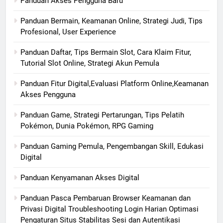
Panduan Akses Pengguna Baru
Panduan Bermain, Keamanan Online, Strategi Judi, Tips
Profesional, User Experience
Panduan Daftar, Tips Bermain Slot, Cara Klaim Fitur,
Tutorial Slot Online, Strategi Akun Pemula
Panduan Fitur Digital,Evaluasi Platform Online,Keamanan
Akses Pengguna
Panduan Game, Strategi Pertarungan, Tips Pelatih
Pokémon, Dunia Pokémon, RPG Gaming
Panduan Gaming Pemula, Pengembangan Skill, Edukasi
Digital
Panduan Kenyamanan Akses Digital
Panduan Pasca Pembaruan Browser Keamanan dan
Privasi Digital Troubleshooting Login Harian Optimasi
Pengaturan Situs Stabilitas Sesi dan Autentikasi