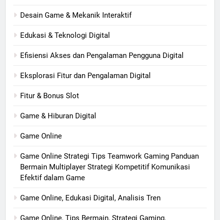
Desain Game & Mekanik Interaktif
Edukasi & Teknologi Digital
Efisiensi Akses dan Pengalaman Pengguna Digital
Eksplorasi Fitur dan Pengalaman Digital
Fitur & Bonus Slot
Game & Hiburan Digital
Game Online
Game Online Strategi Tips Teamwork Gaming Panduan
Bermain Multiplayer Strategi Kompetitif Komunikasi
Efektif dalam Game
Game Online, Edukasi Digital, Analisis Tren
Game Online, Tips Bermain, Strategi Gaming,