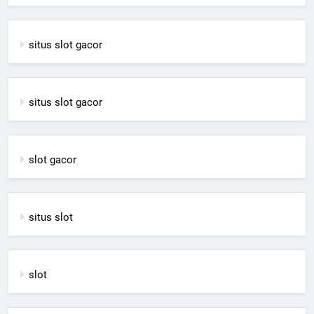
situs slot gacor
situs slot gacor
slot gacor
situs slot
slot