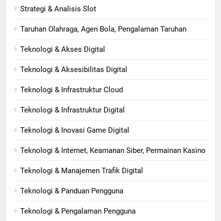
Strategi & Analisis Slot
Taruhan Olahraga, Agen Bola, Pengalaman Taruhan
Teknologi & Akses Digital
Teknologi & Aksesibilitas Digital
Teknologi & Infrastruktur Cloud
Teknologi & Infrastruktur Digital
Teknologi & Inovasi Game Digital
Teknologi & Internet, Keamanan Siber, Permainan Kasino
Teknologi & Manajemen Trafik Digital
Teknologi & Panduan Pengguna
Teknologi & Pengalaman Pengguna