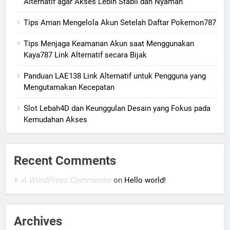
Alternatif agar Akses Lebih Stabil dan Nyaman
Tips Aman Mengelola Akun Setelah Daftar Pokemon787
Tips Menjaga Keamanan Akun saat Menggunakan
Kaya787 Link Alternatif secara Bijak
Panduan LAE138 Link Alternatif untuk Pengguna yang
Mengutamakan Kecepatan
Slot Lebah4D dan Keunggulan Desain yang Fokus pada
Kemudahan Akses
Recent Comments
A WordPress Commenter
on
Hello world!
Archives