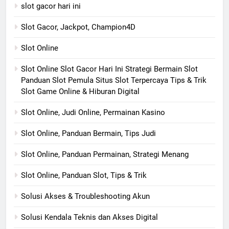
slot gacor hari ini
Slot Gacor, Jackpot, Champion4D
Slot Online
Slot Online Slot Gacor Hari Ini Strategi Bermain Slot
Panduan Slot Pemula Situs Slot Terpercaya Tips & Trik
Slot Game Online & Hiburan Digital
Slot Online, Judi Online, Permainan Kasino
Slot Online, Panduan Bermain, Tips Judi
Slot Online, Panduan Permainan, Strategi Menang
Slot Online, Panduan Slot, Tips & Trik
Solusi Akses & Troubleshooting Akun
Solusi Kendala Teknis dan Akses Digital