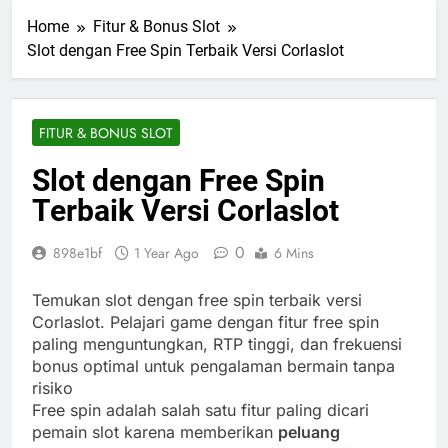
Home
Fitur & Bonus Slot
Slot dengan Free Spin Terbaik Versi Corlaslot
FITUR & BONUS SLOT
Slot dengan Free Spin
Terbaik Versi Corlaslot
0
898e1bf
1 Year Ago
6 Mins
Temukan slot dengan free spin terbaik versi
Corlaslot. Pelajari game dengan fitur free spin
paling menguntungkan, RTP tinggi, dan frekuensi
bonus optimal untuk pengalaman bermain tanpa
risiko
Free spin adalah salah satu fitur paling dicari
pemain slot karena memberikan
peluang