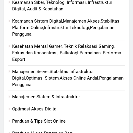
Keamanan Siber, Teknologi Informasi, Infrastruktur
Digital, Audit & Kepatuhan
Keamanan Sistem Digital,Manajemen Akses,Stabilitas
Platform Online,Infrastruktur Teknologi,Pengalaman
Pengguna
Kesehatan Mental Gamer, Teknik Relaksasi Gaming,
Fokus dan Konsentrasi, Psikologi Permainan, Performa
Esport
Manajemen Server,Stabilitas Infrastruktur
Digital,Optimasi Sistem,Akses Online Andal,Pengalaman
Pengguna
Manajemen Sistem & Infrastruktur
Optimasi Akses Digital
Panduan & Tips Slot Online