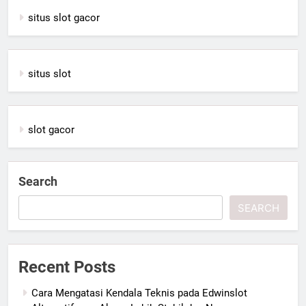
situs slot gacor
situs slot
slot gacor
Search
SEARCH
Recent Posts
Cara Mengatasi Kendala Teknis pada Edwinslot