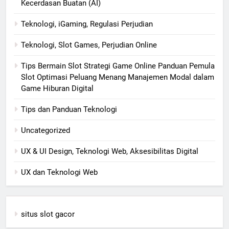
Kecerdasan Buatan (AI)
Teknologi, iGaming, Regulasi Perjudian
Teknologi, Slot Games, Perjudian Online
Tips Bermain Slot Strategi Game Online Panduan Pemula
Slot Optimasi Peluang Menang Manajemen Modal dalam
Game Hiburan Digital
Tips dan Panduan Teknologi
Uncategorized
UX & UI Design, Teknologi Web, Aksesibilitas Digital
UX dan Teknologi Web
situs slot gacor