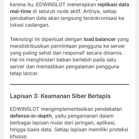
karena itu, EDWINSLOT menerapkan
replikasi data
real-time
di seluruh node aktif. Artinya, setiap
perubahan data akan langsung tersinkronisasi ke
lokasi cadangan.
Teknologi ini diperkuat dengan
load balancer
yang
mendistribusikan permintaan pengguna ke server
yang paling sehat dan responsif secara dinamis.
Hal ini menghindari beban berlebih pada satu
server dan memastikan pengalaman pengguna
tetap lancar.
Lapisan 3: Keamanan Siber Berlapis
EDWINSLOT mengimplementasikan pendekatan
defense-in-depth
, yaitu pengamanan dalam
berbagai lapisan mulai dari jaringan, aplikasi,
hingga basis data. Setiap lapisan memiliki proteksi
khusus: