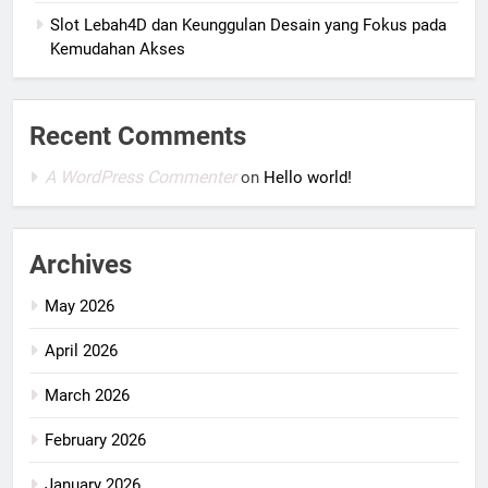
Slot Lebah4D dan Keunggulan Desain yang Fokus pada
Kemudahan Akses
Recent Comments
A WordPress Commenter
on
Hello world!
Archives
May 2026
April 2026
March 2026
February 2026
January 2026