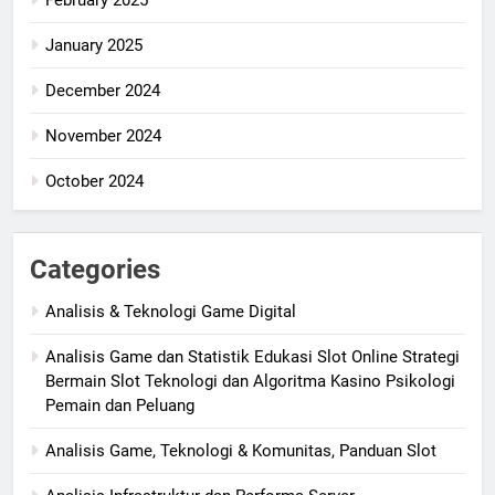
January 2025
December 2024
November 2024
October 2024
Categories
Analisis & Teknologi Game Digital
Analisis Game dan Statistik Edukasi Slot Online Strategi
Bermain Slot Teknologi dan Algoritma Kasino Psikologi
Pemain dan Peluang
Analisis Game, Teknologi & Komunitas, Panduan Slot