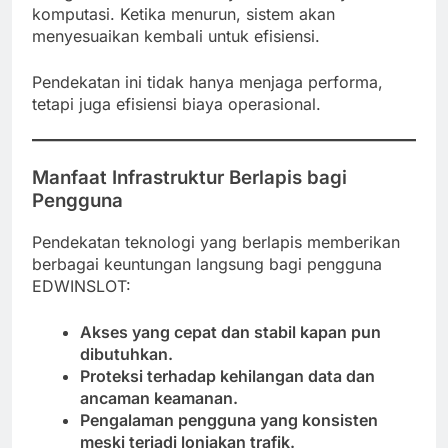
komputasi. Ketika menurun, sistem akan
menyesuaikan kembali untuk efisiensi.
Pendekatan ini tidak hanya menjaga performa,
tetapi juga efisiensi biaya operasional.
Manfaat Infrastruktur Berlapis bagi
Pengguna
Pendekatan teknologi yang berlapis memberikan
berbagai keuntungan langsung bagi pengguna
EDWINSLOT:
Akses yang cepat dan stabil kapan pun
dibutuhkan.
Proteksi terhadap kehilangan data dan
ancaman keamanan.
Pengalaman pengguna yang konsisten
meski terjadi lonjakan trafik.