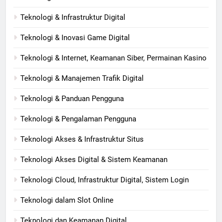
Teknologi & Infrastruktur Digital
Teknologi & Inovasi Game Digital
Teknologi & Internet, Keamanan Siber, Permainan Kasino
Teknologi & Manajemen Trafik Digital
Teknologi & Panduan Pengguna
Teknologi & Pengalaman Pengguna
Teknologi Akses & Infrastruktur Situs
Teknologi Akses Digital & Sistem Keamanan
Teknologi Cloud, Infrastruktur Digital, Sistem Login
Teknologi dalam Slot Online
Teknologi dan Keamanan Digital