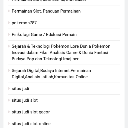
Permainan Slot, Panduan Permainan
pokemon787
Psikologi Game / Edukasi Pemain
Sejarah & Teknologi Pokémon Lore Dunia Pokémon
Inovasi dalam Fiksi Analisis Game & Dunia Fantasi
Budaya Pop dan Teknologi Imajiner
Sejarah Digital,Budaya Internet,Permainan
Digital,Analisis Istilah,Komunitas Online
situs judi
situs judi slot
situs judi slot gacor
situs judi slot online