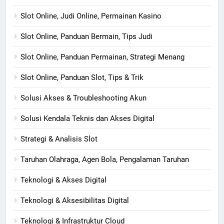
Slot Online, Judi Online, Permainan Kasino
Slot Online, Panduan Bermain, Tips Judi
Slot Online, Panduan Permainan, Strategi Menang
Slot Online, Panduan Slot, Tips & Trik
Solusi Akses & Troubleshooting Akun
Solusi Kendala Teknis dan Akses Digital
Strategi & Analisis Slot
Taruhan Olahraga, Agen Bola, Pengalaman Taruhan
Teknologi & Akses Digital
Teknologi & Aksesibilitas Digital
Teknologi & Infrastruktur Cloud