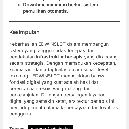
Downtime minimum berkat sistem
pemulihan otomatis.
Kesimpulan
Keberhasilan EDWINSLOT dalam membangun
sistem yang tangguh tidak terlepas dari
pendekatan
infrastruktur berlapis
yang dirancang
secara strategis. Dengan memadukan kecepatan,
keamanan, dan adaptivitas dalam setiap level
teknologi, EDWINSLOT menunjukkan bahwa
fondasi digital yang kuat adalah hasil dari
perencanaan teknis yang matang dan
berkelanjutan. Di tengah persaingan layanan
digital yang semakin ketat, arsitektur berlapis ini
menjadi penentu utama kepercayaan dan loyalitas
pengguna.