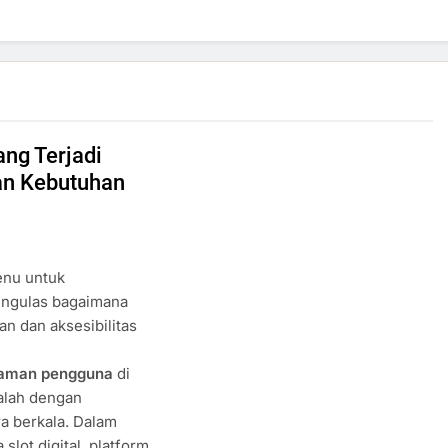
ng Terjadi
an Kebutuhan
enu untuk
engulas bagaimana
 dan aksesibilitas
laman pengguna
di
lah dengan
a berkala. Dalam
slot digital, platform