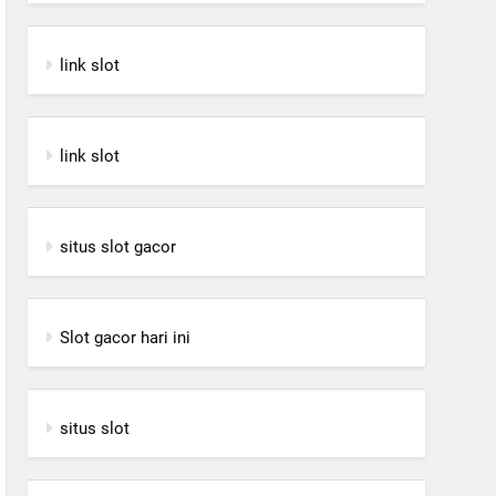
link slot
link slot
situs slot gacor
Slot gacor hari ini
situs slot