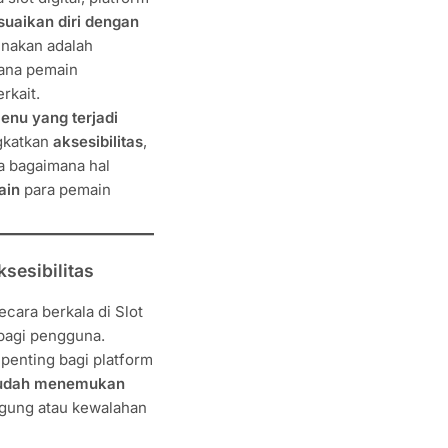
uaikan diri dengan
unakan adalah
ana pemain
rkait.
nu yang terjadi
gkatkan
aksesibilitas
,
ta bagaimana hal
ain
para pemain
sesibilitas
ecara berkala di Slot
bagi pengguna.
penting bagi platform
mudah menemukan
ngung atau kewalahan