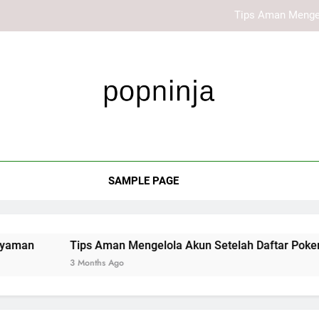
Tips Aman Menge
Tips Menjaga Keamanan Akun saat Menggunakan 
Panduan LAE138 Link Alternatif untuk P
Cara Mengatasi Kendala Teknis pada Edwinslot Alternat
 Ninja
Tips Aman Menge
ta Musik Terkini Dan Konten Menarik Untuk Pecinta Musik Di Pop 
Tips Menjaga Keamanan Akun saat Menggunakan 
SAMPLE PAGE
Panduan LAE138 Link Alternatif untuk P
Tips Aman Mengelola Akun Setelah Daftar Pokemon787
3 Months Ago