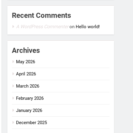
Recent Comments
A WordPress Commenter
on
Hello world!
Archives
May 2026
April 2026
March 2026
February 2026
January 2026
December 2025