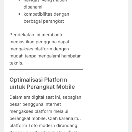
dipahami
kompatibilitas dengan
berbagai perangkat
Pendekatan ini membantu
memastikan pengguna dapat
mengakses platform dengan
mudah tanpa mengalami hambatan
teknis.
Optimalisasi Platform
untuk Perangkat Mobile
Dalam era digital saat ini, sebagian
besar pengguna internet
mengakses platform melalui
perangkat mobile. Oleh karena itu,
platform Toto modern dirancang