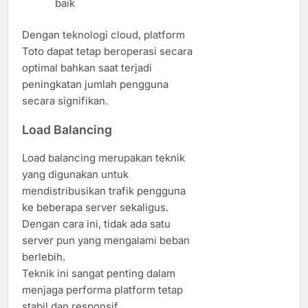
baik
Dengan teknologi cloud, platform
Toto dapat tetap beroperasi secara
optimal bahkan saat terjadi
peningkatan jumlah pengguna
secara signifikan.
Load Balancing
Load balancing merupakan teknik
yang digunakan untuk
mendistribusikan trafik pengguna
ke beberapa server sekaligus.
Dengan cara ini, tidak ada satu
server pun yang mengalami beban
berlebih.
Teknik ini sangat penting dalam
menjaga performa platform tetap
stabil dan responsif.