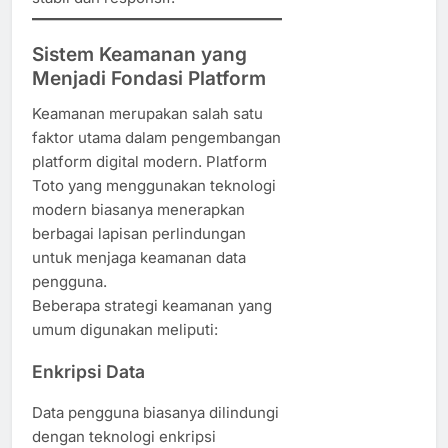
Sistem Keamanan yang
Menjadi Fondasi Platform
Keamanan merupakan salah satu
faktor utama dalam pengembangan
platform digital modern. Platform
Toto yang menggunakan teknologi
modern biasanya menerapkan
berbagai lapisan perlindungan
untuk menjaga keamanan data
pengguna.
Beberapa strategi keamanan yang
umum digunakan meliputi:
Enkripsi Data
Data pengguna biasanya dilindungi
dengan teknologi enkripsi