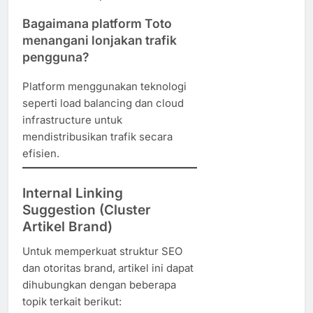
Bagaimana platform Toto
menangani lonjakan trafik
pengguna?
Platform menggunakan teknologi
seperti load balancing dan cloud
infrastructure untuk
mendistribusikan trafik secara
efisien.
Internal Linking
Suggestion (Cluster
Artikel Brand)
Untuk memperkuat struktur SEO
dan otoritas brand, artikel ini dapat
dihubungkan dengan beberapa
topik terkait berikut: