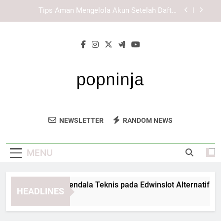
Skip
Tips Menjaga Keamanan Akun saat Menggunakan
to
Kaya787 Link Alternatif secara Bijak
content
Panduan LAE138 Link Alternatif untuk Pengguna
yang Mengutamakan Kecepatan
Cara Mengatasi Kendala Teknis pada Edwinslot
Alternatif agar Akses Lebih Stabil dan Nyaman
Tips Aman Mengelola Akun Setelah Daftar
Pokemon787
Tips Menjaga Keamanan Akun saat Menggunakan
Kaya787 Link Alternatif secara Bijak
Pop Ninja
Ikuti Berita Musik Terkini Dan Konten
Panduan LAE138 Link Alternatif untuk Pengguna
NEWSLETTER
RANDOM NEWS
yang Mengutamakan Kecepatan
Menarik Untuk Pecinta Musik Di Pop Ninja.
Musik, Berita Artis, Dan Lebih Banyak
MENU
Hiburan.
ra Mengatasi Kendala Teknis pada Edwinslot Alternatif agar 
HEADLINES
Months Ago