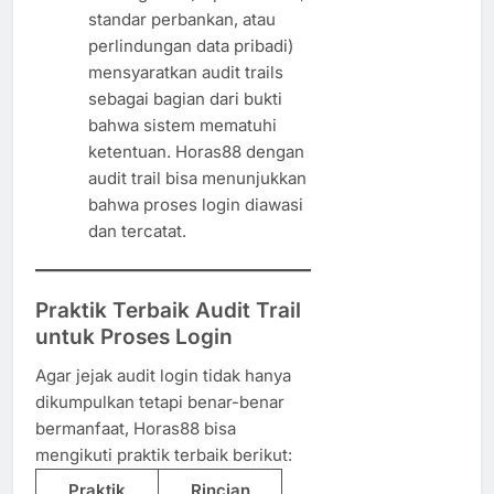
standar perbankan, atau
perlindungan data pribadi)
mensyaratkan audit trails
sebagai bagian dari bukti
bahwa sistem mematuhi
ketentuan. Horas88 dengan
audit trail bisa menunjukkan
bahwa proses login diawasi
dan tercatat.
Praktik Terbaik Audit Trail
untuk Proses Login
Agar jejak audit login tidak hanya
dikumpulkan tetapi benar-benar
bermanfaat, Horas88 bisa
mengikuti praktik terbaik berikut:
Praktik
Rincian