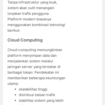
Tanpa infrastruktur yang kuat,
sistem akan sulit menangani
lonjakan trafik pengguna.
Platform modern biasanya
menggunakan kombinasi teknologi
berikut:
Cloud Computing
Cloud computing memungkinkan
platform menyimpan data dan
menjalankan sistem melalui
jaringan server yang tersebar di
berbagai lokasi. Pendekatan ini
memberikan beberapa keuntungan
utama:
skalabilitas tinggi
distribusi beban trafik
stabilitas sistem yang lebih