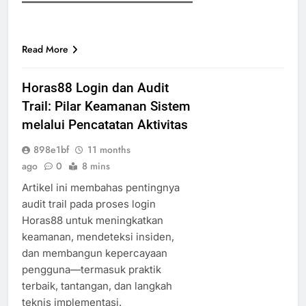
Read More
Horas88 Login dan Audit
Trail: Pilar Keamanan Sistem
melalui Pencatatan Aktivitas
898e1bf
11 months
ago
0
8 mins
Artikel ini membahas pentingnya
audit trail pada proses login
Horas88 untuk meningkatkan
keamanan, mendeteksi insiden,
dan membangun kepercayaan
pengguna—termasuk praktik
terbaik, tantangan, dan langkah
teknis implementasi.