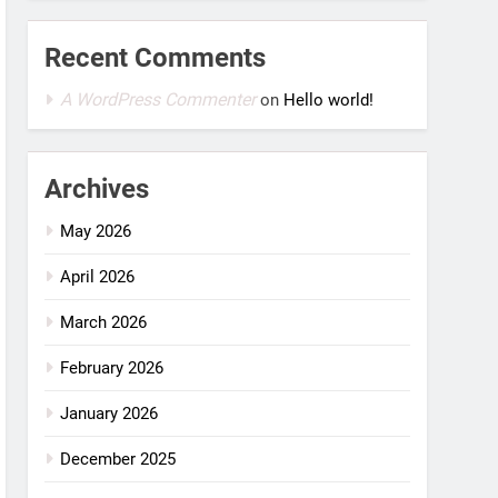
Recent Comments
A WordPress Commenter
on
Hello world!
Archives
May 2026
April 2026
March 2026
February 2026
January 2026
December 2025