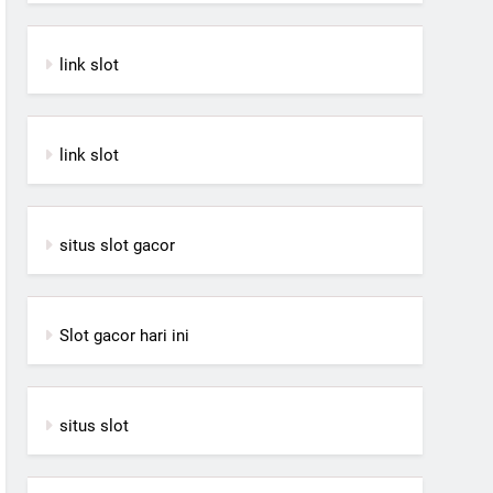
link slot
link slot
situs slot gacor
Slot gacor hari ini
situs slot