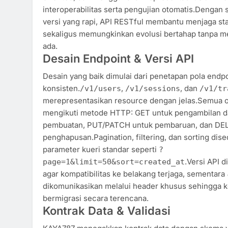
interoperabilitas serta pengujian otomatis.Dengan
versi yang rapi, API RESTful membantu menjaga stab
sekaligus memungkinkan evolusi bertahap tanpa m
ada.
Desain Endpoint & Versi API
Desain yang baik dimulai dari penetapan pola endp
konsisten.
,
, dan
/v1/users
/v1/sessions
/v1/tr
merepresentasikan resource dengan jelas.Semua 
mengikuti metode HTTP: GET untuk pengambilan d
pembuatan, PUT/PATCH untuk pembaruan, dan DE
penghapusan.Pagination, filtering, dan sorting dise
parameter kueri standar seperti
?
.Versi API d
page=1&limit=50&sort=created_at
agar kompatibilitas ke belakang terjaga, sementara
dikomunikasikan melalui header khusus sehingga 
bermigrasi secara terencana.
Kontrak Data & Validasi