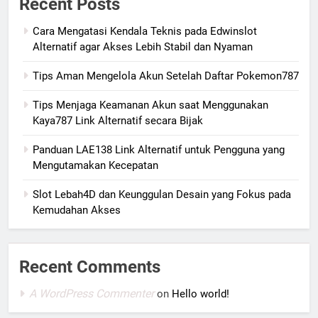
Recent Posts
Cara Mengatasi Kendala Teknis pada Edwinslot
Alternatif agar Akses Lebih Stabil dan Nyaman
Tips Aman Mengelola Akun Setelah Daftar Pokemon787
Tips Menjaga Keamanan Akun saat Menggunakan
Kaya787 Link Alternatif secara Bijak
Panduan LAE138 Link Alternatif untuk Pengguna yang
Mengutamakan Kecepatan
Slot Lebah4D dan Keunggulan Desain yang Fokus pada
Kemudahan Akses
Recent Comments
A WordPress Commenter
on
Hello world!