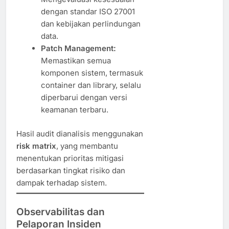
dengan standar ISO 27001
dan kebijakan perlindungan
data.
Patch Management:
Memastikan semua
komponen sistem, termasuk
container dan library, selalu
diperbarui dengan versi
keamanan terbaru.
Hasil audit dianalisis menggunakan
risk matrix
, yang membantu
menentukan prioritas mitigasi
berdasarkan tingkat risiko dan
dampak terhadap sistem.
Observabilitas dan
Pelaporan Insiden