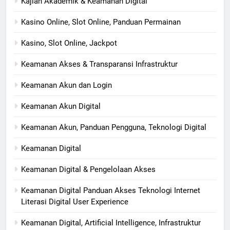
Kajian Akademik & Keamanan Digital
Kasino Online, Slot Online, Panduan Permainan
Kasino, Slot Online, Jackpot
Keamanan Akses & Transparansi Infrastruktur
Keamanan Akun dan Login
Keamanan Akun Digital
Keamanan Akun, Panduan Pengguna, Teknologi Digital
Keamanan Digital
Keamanan Digital & Pengelolaan Akses
Keamanan Digital Panduan Akses Teknologi Internet
Literasi Digital User Experience
Keamanan Digital, Artificial Intelligence, Infrastruktur