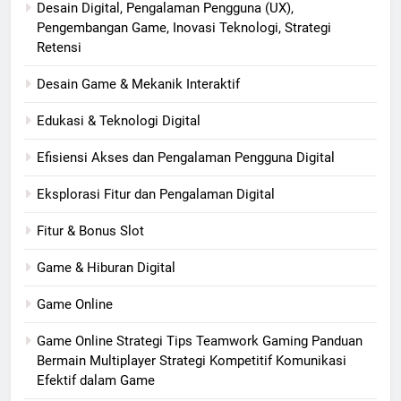
Desain Digital, Pengalaman Pengguna (UX),
Pengembangan Game, Inovasi Teknologi, Strategi
Retensi
Desain Game & Mekanik Interaktif
Edukasi & Teknologi Digital
Efisiensi Akses dan Pengalaman Pengguna Digital
Eksplorasi Fitur dan Pengalaman Digital
Fitur & Bonus Slot
Game & Hiburan Digital
Game Online
Game Online Strategi Tips Teamwork Gaming Panduan
Bermain Multiplayer Strategi Kompetitif Komunikasi
Efektif dalam Game