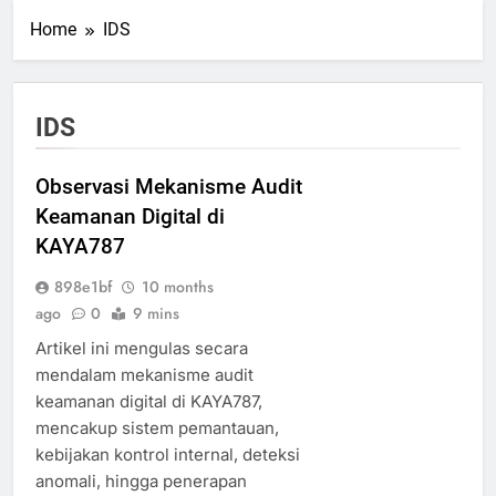
Home
IDS
IDS
Observasi Mekanisme Audit
Keamanan Digital di
KAYA787
898e1bf
10 months
ago
0
9 mins
Artikel ini mengulas secara
mendalam mekanisme audit
keamanan digital di KAYA787,
mencakup sistem pemantauan,
kebijakan kontrol internal, deteksi
anomali, hingga penerapan