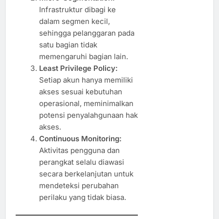
Infrastruktur dibagi ke
dalam segmen kecil,
sehingga pelanggaran pada
satu bagian tidak
memengaruhi bagian lain.
Least Privilege Policy:
Setiap akun hanya memiliki
akses sesuai kebutuhan
operasional, meminimalkan
potensi penyalahgunaan hak
akses.
Continuous Monitoring:
Aktivitas pengguna dan
perangkat selalu diawasi
secara berkelanjutan untuk
mendeteksi perubahan
perilaku yang tidak biasa.