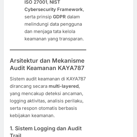
ISO 27001
,
NIST
Cybersecurity Framework
,
serta prinsip
GDPR
dalam
melindungi data pengguna
dan menjaga tata kelola
keamanan yang transparan.
Arsitektur dan Mekanisme
Audit Keamanan KAYA787
Sistem audit keamanan di KAYA787
dirancang secara
multi-layered
,
yang mencakup deteksi ancaman,
logging aktivitas, analisis perilaku,
serta respon otomatis berbasis
kebijakan keamanan.
1.
Sistem Logging dan Audit
Trail