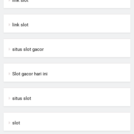
link slot
link slot
situs slot gacor
Slot gacor hari ini
situs slot
slot