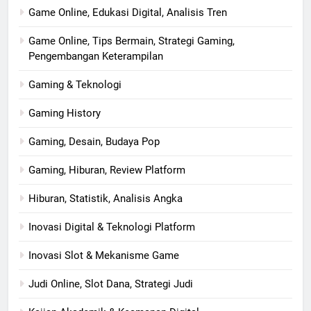
Game Online, Edukasi Digital, Analisis Tren
Game Online, Tips Bermain, Strategi Gaming,
Pengembangan Keterampilan
Gaming & Teknologi
Gaming History
Gaming, Desain, Budaya Pop
Gaming, Hiburan, Review Platform
Hiburan, Statistik, Analisis Angka
Inovasi Digital & Teknologi Platform
Inovasi Slot & Mekanisme Game
Judi Online, Slot Dana, Strategi Judi