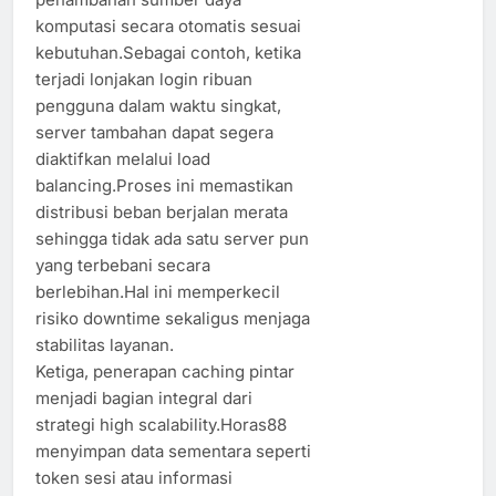
komputasi secara otomatis sesuai
kebutuhan.Sebagai contoh, ketika
terjadi lonjakan login ribuan
pengguna dalam waktu singkat,
server tambahan dapat segera
diaktifkan melalui load
balancing.Proses ini memastikan
distribusi beban berjalan merata
sehingga tidak ada satu server pun
yang terbebani secara
berlebihan.Hal ini memperkecil
risiko downtime sekaligus menjaga
stabilitas layanan.
Ketiga, penerapan caching pintar
menjadi bagian integral dari
strategi high scalability.Horas88
menyimpan data sementara seperti
token sesi atau informasi