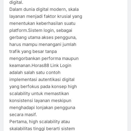
digital.
Dalam dunia digital modern, skala
layanan menjadi faktor krusial yang
menentukan keberhasilan suatu
platform.Sistem login, sebagai
gerbang utama akses pengguna,
harus mampu menangani jumlah
trafik yang besar tanpa
mengorbankan performa maupun
keamanan.Horas88 Link Login
adalah salah satu contoh
implementasi autentikasi digital
yang berfokus pada konsep high
scalability untuk memastikan
konsistensi layanan meskipun
menghadapi lonjakan pengguna
secara masif.
Pertama, high scalability atau
skalabilitas tinggi berarti sistem