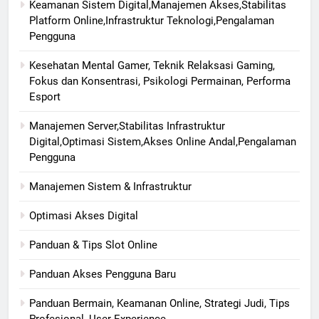
Keamanan Sistem Digital,Manajemen Akses,Stabilitas
Platform Online,Infrastruktur Teknologi,Pengalaman
Pengguna
Kesehatan Mental Gamer, Teknik Relaksasi Gaming,
Fokus dan Konsentrasi, Psikologi Permainan, Performa
Esport
Manajemen Server,Stabilitas Infrastruktur
Digital,Optimasi Sistem,Akses Online Andal,Pengalaman
Pengguna
Manajemen Sistem & Infrastruktur
Optimasi Akses Digital
Panduan & Tips Slot Online
Panduan Akses Pengguna Baru
Panduan Bermain, Keamanan Online, Strategi Judi, Tips