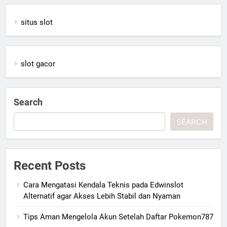
situs slot
slot gacor
Search
SEARCH
Recent Posts
Cara Mengatasi Kendala Teknis pada Edwinslot
Alternatif agar Akses Lebih Stabil dan Nyaman
Tips Aman Mengelola Akun Setelah Daftar Pokemon787