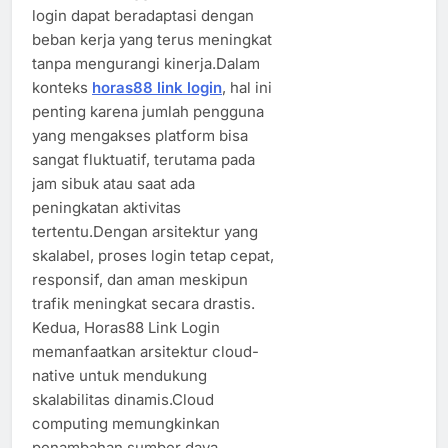
login dapat beradaptasi dengan
beban kerja yang terus meningkat
tanpa mengurangi kinerja.Dalam
konteks
horas88 link login
, hal ini
penting karena jumlah pengguna
yang mengakses platform bisa
sangat fluktuatif, terutama pada
jam sibuk atau saat ada
peningkatan aktivitas
tertentu.Dengan arsitektur yang
skalabel, proses login tetap cepat,
responsif, dan aman meskipun
trafik meningkat secara drastis.
Kedua, Horas88 Link Login
memanfaatkan arsitektur cloud-
native untuk mendukung
skalabilitas dinamis.Cloud
computing memungkinkan
penambahan sumber daya