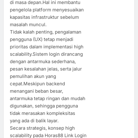
di masa depan.Hal ini membantu
pengelola platform menyesuaikan
kapasitas infrastruktur sebelum
masalah muncul.
Tidak kalah penting, pengalaman
pengguna (UX) tetap menjadi
prioritas dalam implementasi high
scalability.Sistem login dirancang
dengan antarmuka sederhana,
pesan kesalahan jelas, serta jalur
pemulihan akun yang
cepat.Meskipun backend
menangani beban besar,
antarmuka tetap ringan dan mudah
digunakan, sehingga pengguna
tidak merasakan kompleksitas
yang ada di balik layar.
Secara strategis, konsep high
scalability pada Horas88 Link Login