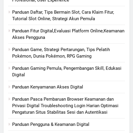
Profesional, User Experience
Panduan Daftar, Tips Bermain Slot, Cara Klaim Fitur,
Tutorial Slot Online, Strategi Akun Pemula
Panduan Fitur Digital,Evaluasi Platform Online,Keamanan
Akses Pengguna
Panduan Game, Strategi Pertarungan, Tips Pelatih
Pokémon, Dunia Pokémon, RPG Gaming
Panduan Gaming Pemula, Pengembangan Skill, Edukasi
Digital
Panduan Kenyamanan Akses Digital
Panduan Pasca Pembaruan Browser Keamanan dan
Privasi Digital Troubleshooting Login Harian Optimasi
Pengaturan Situs Stabilitas Sesi dan Autentikasi
Panduan Pengguna & Keamanan Digital