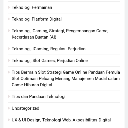
Teknologi Permainan
Teknologi Platform Digital
Teknologi, Gaming, Strategi, Pengembangan Game,
Kecerdasan Buatan (AI)
Teknologi, iGaming, Regulasi Perjudian
Teknologi, Slot Games, Perjudian Online
Tips Bermain Slot Strategi Game Online Panduan Pemula
Slot Optimasi Peluang Menang Manajemen Modal dalam
Game Hiburan Digital
Tips dan Panduan Teknologi
Uncategorized
UX & UI Design, Teknologi Web, Aksesibilitas Digital