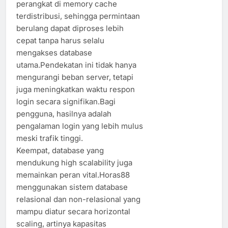
perangkat di memory cache
terdistribusi, sehingga permintaan
berulang dapat diproses lebih
cepat tanpa harus selalu
mengakses database
utama.Pendekatan ini tidak hanya
mengurangi beban server, tetapi
juga meningkatkan waktu respon
login secara signifikan.Bagi
pengguna, hasilnya adalah
pengalaman login yang lebih mulus
meski trafik tinggi.
Keempat, database yang
mendukung high scalability juga
memainkan peran vital.Horas88
menggunakan sistem database
relasional dan non-relasional yang
mampu diatur secara horizontal
scaling, artinya kapasitas