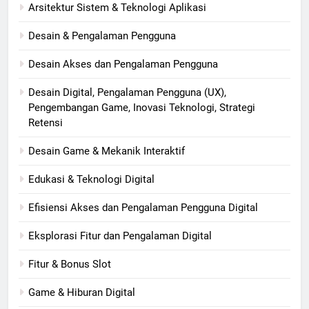
Arsitektur Sistem & Teknologi Aplikasi
Desain & Pengalaman Pengguna
Desain Akses dan Pengalaman Pengguna
Desain Digital, Pengalaman Pengguna (UX),
Pengembangan Game, Inovasi Teknologi, Strategi
Retensi
Desain Game & Mekanik Interaktif
Edukasi & Teknologi Digital
Efisiensi Akses dan Pengalaman Pengguna Digital
Eksplorasi Fitur dan Pengalaman Digital
Fitur & Bonus Slot
Game & Hiburan Digital