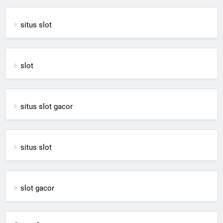
situs slot
slot
situs slot gacor
situs slot
slot gacor