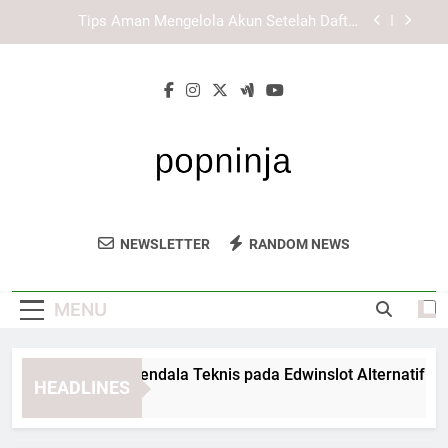
Skip
Tips Menjaga Keamanan Akun saat Menggunakan
to
Kaya787 Link Alternatif secara Bijak
content
Panduan LAE138 Link Alternatif untuk Pengguna
yang Mengutamakan Kecepatan
Cara Mengatasi Kendala Teknis pada Edwinslot
Alternatif agar Akses Lebih Stabil dan Nyaman
Tips Aman Mengelola Akun Setelah Daftar
Pokemon787
Tips Menjaga Keamanan Akun saat Menggunakan
Kaya787 Link Alternatif secara Bijak
Pop Ninja
Ikuti Berita Musik Terkini Dan Konten
Panduan LAE138 Link Alternatif untuk Pengguna
NEWSLETTER
RANDOM NEWS
yang Mengutamakan Kecepatan
Menarik Untuk Pecinta Musik Di Pop Ninja.
Musik, Berita Artis, Dan Lebih Banyak
MENU
Hiburan.
ra Mengatasi Kendala Teknis pada Edwinslot Alternatif agar 
HEADLINES
Months Ago