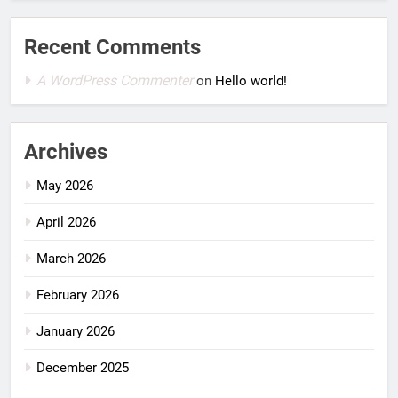
Recent Comments
A WordPress Commenter
on
Hello world!
Archives
May 2026
April 2026
March 2026
February 2026
January 2026
December 2025