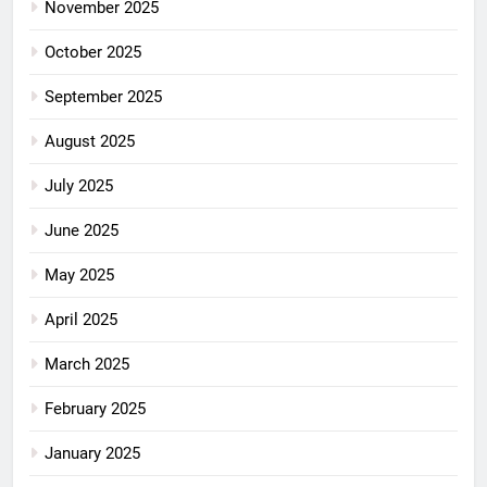
November 2025
October 2025
September 2025
August 2025
July 2025
June 2025
May 2025
April 2025
March 2025
February 2025
January 2025