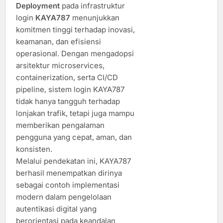
Deployment
pada infrastruktur
login
KAYA787
menunjukkan
komitmen tinggi terhadap inovasi,
keamanan, dan efisiensi
operasional. Dengan mengadopsi
arsitektur microservices,
containerization, serta CI/CD
pipeline, sistem login KAYA787
tidak hanya tangguh terhadap
lonjakan trafik, tetapi juga mampu
memberikan pengalaman
pengguna yang cepat, aman, dan
konsisten.
Melalui pendekatan ini, KAYA787
berhasil menempatkan dirinya
sebagai contoh implementasi
modern dalam pengelolaan
autentikasi digital yang
berorientasi pada keandalan