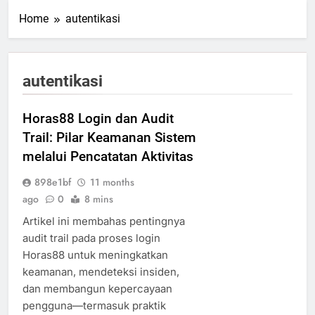
Home
autentikasi
autentikasi
Horas88 Login dan Audit
Trail: Pilar Keamanan Sistem
melalui Pencatatan Aktivitas
898e1bf
11 months
ago
0
8 mins
Artikel ini membahas pentingnya
audit trail pada proses login
Horas88 untuk meningkatkan
keamanan, mendeteksi insiden,
dan membangun kepercayaan
pengguna—termasuk praktik