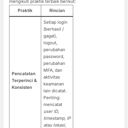
mengikuti praktik terbaik berikut:
Praktik
Rincian
Setiap login
(berhasil /
gagal),
logout,
perubahan
password,
perubahan
MFA, dan
Pencatatan
aktivitas
Terperinci &
keamanan
Konsisten
lain dicatat.
Penting:
mencatat
user ID,
timestamp, IP
atau lokasi,