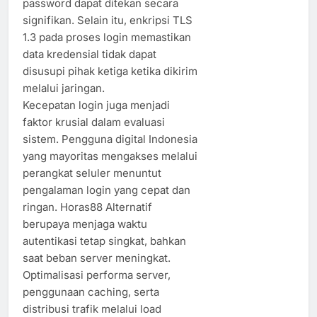
password dapat ditekan secara
signifikan. Selain itu, enkripsi TLS
1.3 pada proses login memastikan
data kredensial tidak dapat
disusupi pihak ketiga ketika dikirim
melalui jaringan.
Kecepatan login juga menjadi
faktor krusial dalam evaluasi
sistem. Pengguna digital Indonesia
yang mayoritas mengakses melalui
perangkat seluler menuntut
pengalaman login yang cepat dan
ringan. Horas88 Alternatif
berupaya menjaga waktu
autentikasi tetap singkat, bahkan
saat beban server meningkat.
Optimalisasi performa server,
penggunaan caching, serta
distribusi trafik melalui load