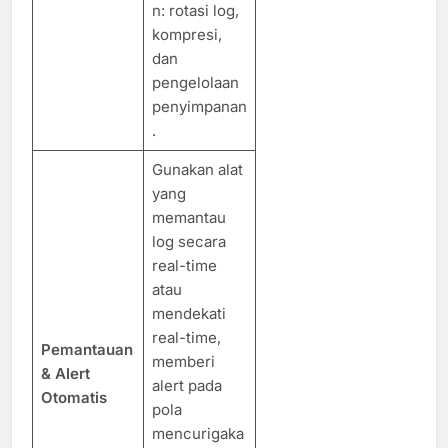
n: rotasi log,
kompresi,
dan
pengelolaan
penyimpanan
.
Gunakan alat
yang
memantau
log secara
real-time
atau
mendekati
real-time,
Pemantauan
memberi
& Alert
alert pada
Otomatis
pola
mencurigaka