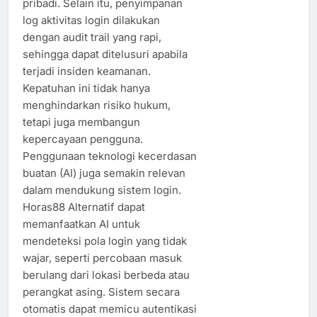
pribadi. Selain itu, penyimpanan
log aktivitas login dilakukan
dengan audit trail yang rapi,
sehingga dapat ditelusuri apabila
terjadi insiden keamanan.
Kepatuhan ini tidak hanya
menghindarkan risiko hukum,
tetapi juga membangun
kepercayaan pengguna.
Penggunaan teknologi kecerdasan
buatan (AI) juga semakin relevan
dalam mendukung sistem login.
Horas88 Alternatif dapat
memanfaatkan AI untuk
mendeteksi pola login yang tidak
wajar, seperti percobaan masuk
berulang dari lokasi berbeda atau
perangkat asing. Sistem secara
otomatis dapat memicu autentikasi