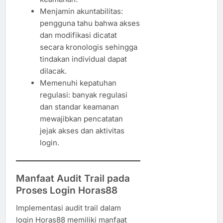
Menjamin akuntabilitas:
pengguna tahu bahwa akses
dan modifikasi dicatat
secara kronologis sehingga
tindakan individual dapat
dilacak.
Memenuhi kepatuhan
regulasi: banyak regulasi
dan standar keamanan
mewajibkan pencatatan
jejak akses dan aktivitas
login.
Manfaat Audit Trail pada
Proses Login Horas88
Implementasi audit trail dalam
login Horas88 memiliki manfaat