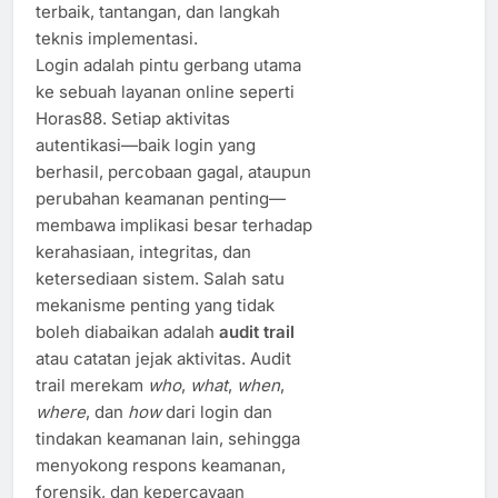
terbaik, tantangan, dan langkah
teknis implementasi.
Login adalah pintu gerbang utama
ke sebuah layanan online seperti
Horas88. Setiap aktivitas
autentikasi—baik login yang
berhasil, percobaan gagal, ataupun
perubahan keamanan penting—
membawa implikasi besar terhadap
kerahasiaan, integritas, dan
ketersediaan sistem. Salah satu
mekanisme penting yang tidak
boleh diabaikan adalah
audit trail
atau catatan jejak aktivitas. Audit
trail merekam
who
,
what
,
when
,
where
, dan
how
dari login dan
tindakan keamanan lain, sehingga
menyokong respons keamanan,
forensik, dan kepercayaan