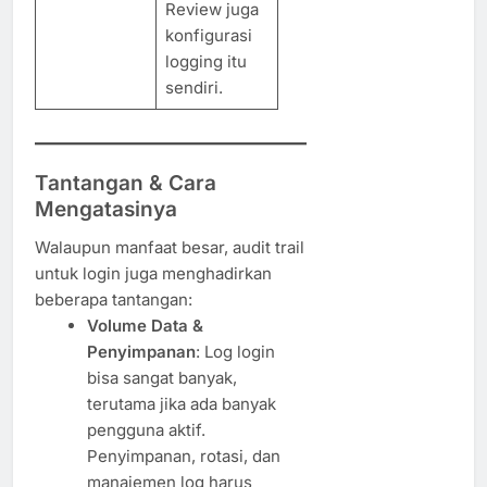
Review juga
konfigurasi
logging itu
sendiri.
Tantangan & Cara
Mengatasinya
Walaupun manfaat besar, audit trail
untuk login juga menghadirkan
beberapa tantangan:
Volume Data &
Penyimpanan
: Log login
bisa sangat banyak,
terutama jika ada banyak
pengguna aktif.
Penyimpanan, rotasi, dan
manajemen log harus