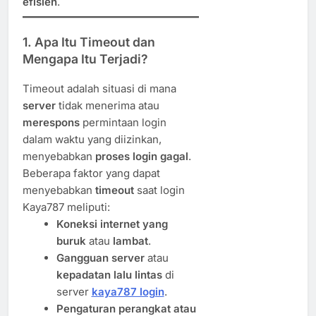
efisien
.
1.
Apa Itu Timeout dan
Mengapa Itu Terjadi?
Timeout adalah situasi di mana
server
tidak menerima atau
merespons
permintaan login
dalam waktu yang diizinkan,
menyebabkan
proses login gagal
.
Beberapa faktor yang dapat
menyebabkan
timeout
saat login
Kaya787 meliputi:
Koneksi internet yang
buruk
atau
lambat
.
Gangguan server
atau
kepadatan lalu lintas
di
server
kaya787 login
.
Pengaturan perangkat atau