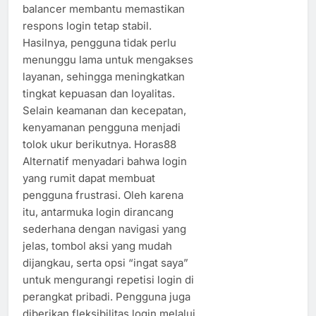
balancer membantu memastikan
respons login tetap stabil.
Hasilnya, pengguna tidak perlu
menunggu lama untuk mengakses
layanan, sehingga meningkatkan
tingkat kepuasan dan loyalitas.
Selain keamanan dan kecepatan,
kenyamanan pengguna menjadi
tolok ukur berikutnya. Horas88
Alternatif menyadari bahwa login
yang rumit dapat membuat
pengguna frustrasi. Oleh karena
itu, antarmuka login dirancang
sederhana dengan navigasi yang
jelas, tombol aksi yang mudah
dijangkau, serta opsi “ingat saya”
untuk mengurangi repetisi login di
perangkat pribadi. Pengguna juga
diberikan fleksibilitas login melalui