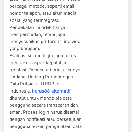
berbagai metode, seperti email,
nomor telepon, atau akun media
sosial yang terintegrasi.
Pendekatan ini tidak hanya
mempermudah, tetapi juga
menyesuaikan preferensi individu
yang beragam.
Evaluasi sistem login juga harus
mencakup aspek kepatuhan
regulasi. Dengan diberlakukannya
Undang-Undang Perlindungan
Data Pribadi (UU PDP) di
Indonesia,
horas88 alternatif
dituntut untuk mengelola data
pengguna secara transparan dan
aman. Proses login harus disertai
dengan notifikasi atau persetujuan
pengguna terkait pengelolaan data