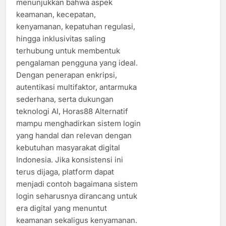
menunjukkan bahwa aspek
keamanan, kecepatan,
kenyamanan, kepatuhan regulasi,
hingga inklusivitas saling
terhubung untuk membentuk
pengalaman pengguna yang ideal.
Dengan penerapan enkripsi,
autentikasi multifaktor, antarmuka
sederhana, serta dukungan
teknologi AI, Horas88 Alternatif
mampu menghadirkan sistem login
yang handal dan relevan dengan
kebutuhan masyarakat digital
Indonesia. Jika konsistensi ini
terus dijaga, platform dapat
menjadi contoh bagaimana sistem
login seharusnya dirancang untuk
era digital yang menuntut
keamanan sekaligus kenyamanan.