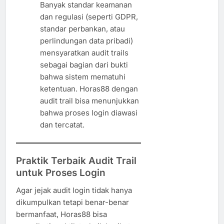
Banyak standar keamanan
dan regulasi (seperti GDPR,
standar perbankan, atau
perlindungan data pribadi)
mensyaratkan audit trails
sebagai bagian dari bukti
bahwa sistem mematuhi
ketentuan. Horas88 dengan
audit trail bisa menunjukkan
bahwa proses login diawasi
dan tercatat.
Praktik Terbaik Audit Trail
untuk Proses Login
Agar jejak audit login tidak hanya
dikumpulkan tetapi benar-benar
bermanfaat, Horas88 bisa