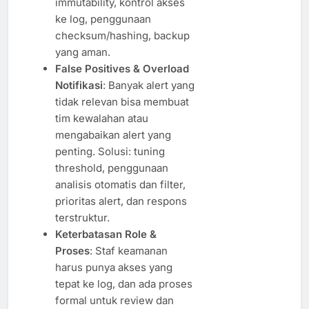
immutability, kontrol akses
ke log, penggunaan
checksum/hashing, backup
yang aman.
False Positives & Overload
Notifikasi
: Banyak alert yang
tidak relevan bisa membuat
tim kewalahan atau
mengabaikan alert yang
penting. Solusi: tuning
threshold, penggunaan
analisis otomatis dan filter,
prioritas alert, dan respons
terstruktur.
Keterbatasan Role &
Proses
: Staf keamanan
harus punya akses yang
tepat ke log, dan ada proses
formal untuk review dan