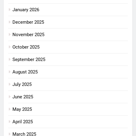
January 2026
December 2025
November 2025
October 2025
September 2025
August 2025
July 2025
June 2025
May 2025
April 2025
March 2025