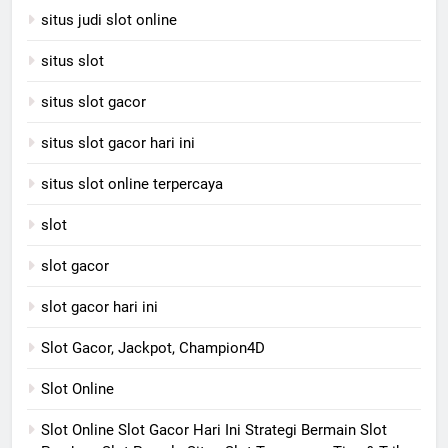
situs judi slot online
situs slot
situs slot gacor
situs slot gacor hari ini
situs slot online terpercaya
slot
slot gacor
slot gacor hari ini
Slot Gacor, Jackpot, Champion4D
Slot Online
Slot Online Slot Gacor Hari Ini Strategi Bermain Slot