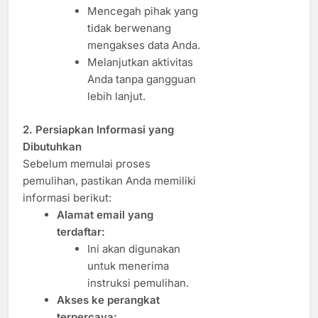
Mencegah pihak yang
tidak berwenang
mengakses data Anda.
Melanjutkan aktivitas
Anda tanpa gangguan
lebih lanjut.
2. Persiapkan Informasi yang
Dibutuhkan
Sebelum memulai proses
pemulihan, pastikan Anda memiliki
informasi berikut:
Alamat email yang
terdaftar:
Ini akan digunakan
untuk menerima
instruksi pemulihan.
Akses ke perangkat
terpercaya: