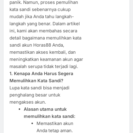
panik. Namun, proses pemulihan
kata sandi sebenarnya cukup
mudah jika Anda tahu langkah-
langkah yang benar. Dalam artikel
ini, kami akan membahas secara
detail bagaimana memulihkan kata
sandi akun Horas88 Anda,
memastikan akses kembali, dan
meningkatkan keamanan akun agar
masalah serupa tidak terjadi lagi.
1. Kenapa Anda Harus Segera
Memulihkan Kata Sandi?
Lupa kata sandi bisa menjadi
penghalang besar untuk
mengakses akun.
Alasan utama untuk
memulihkan kata sandi:
Memastikan akun
Anda tetap aman.