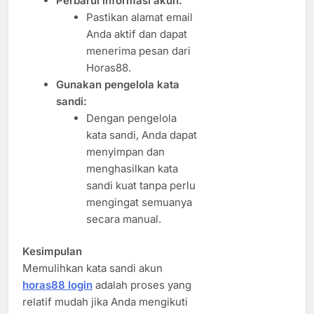
Perbarui informasi akun:
Pastikan alamat email
Anda aktif dan dapat
menerima pesan dari
Horas88.
Gunakan pengelola kata
sandi:
Dengan pengelola
kata sandi, Anda dapat
menyimpan dan
menghasilkan kata
sandi kuat tanpa perlu
mengingat semuanya
secara manual.
Kesimpulan
Memulihkan kata sandi akun
horas88 login
adalah proses yang
relatif mudah jika Anda mengikuti