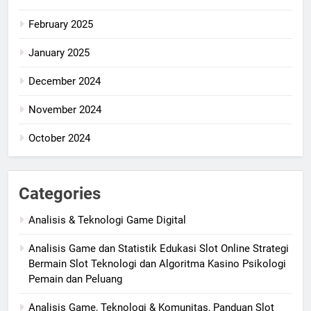
February 2025
January 2025
December 2024
November 2024
October 2024
Categories
Analisis & Teknologi Game Digital
Analisis Game dan Statistik Edukasi Slot Online Strategi
Bermain Slot Teknologi dan Algoritma Kasino Psikologi
Pemain dan Peluang
Analisis Game, Teknologi & Komunitas, Panduan Slot