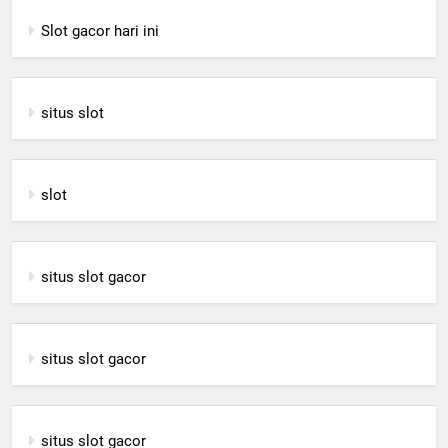
Slot gacor hari ini
situs slot
slot
situs slot gacor
situs slot gacor
situs slot gacor