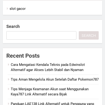
slot gacor
Search
SEARCH
Recent Posts
Cara Mengatasi Kendala Teknis pada Edwinslot
Alternatif agar Akses Lebih Stabil dan Nyaman
Tips Aman Mengelola Akun Setelah Daftar Pokemon787
Tips Menjaga Keamanan Akun saat Menggunakan
Kaya787 Link Alternatif secara Bijak
Panduan LAE138 Link Alternatif untuk Pengguna yang