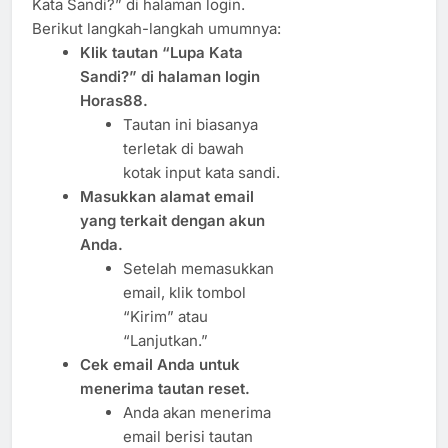
Kata Sandi?” di halaman login.
Berikut langkah-langkah umumnya:
Klik tautan “Lupa Kata
Sandi?” di halaman login
Horas88.
Tautan ini biasanya
terletak di bawah
kotak input kata sandi.
Masukkan alamat email
yang terkait dengan akun
Anda.
Setelah memasukkan
email, klik tombol
“Kirim” atau
“Lanjutkan.”
Cek email Anda untuk
menerima tautan reset.
Anda akan menerima
email berisi tautan