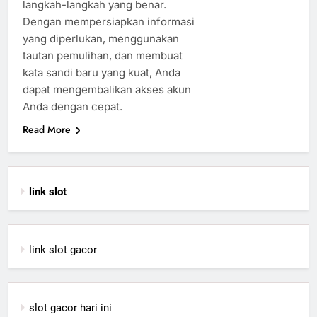
langkah-langkah yang benar.
Dengan mempersiapkan informasi
yang diperlukan, menggunakan
tautan pemulihan, dan membuat
kata sandi baru yang kuat, Anda
dapat mengembalikan akses akun
Anda dengan cepat.
Read More
link slot
link slot gacor
slot gacor hari ini