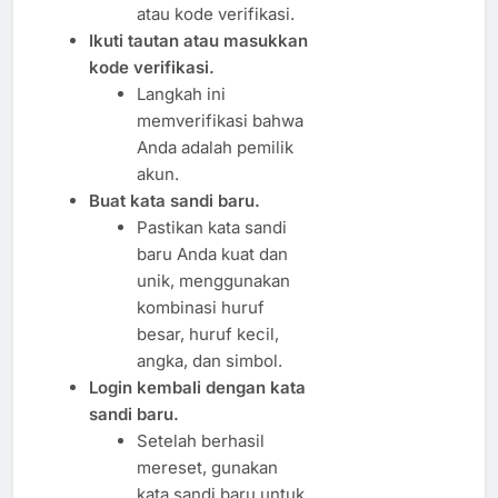
atau kode verifikasi.
Ikuti tautan atau masukkan
kode verifikasi.
Langkah ini
memverifikasi bahwa
Anda adalah pemilik
akun.
Buat kata sandi baru.
Pastikan kata sandi
baru Anda kuat dan
unik, menggunakan
kombinasi huruf
besar, huruf kecil,
angka, dan simbol.
Login kembali dengan kata
sandi baru.
Setelah berhasil
mereset, gunakan
kata sandi baru untuk