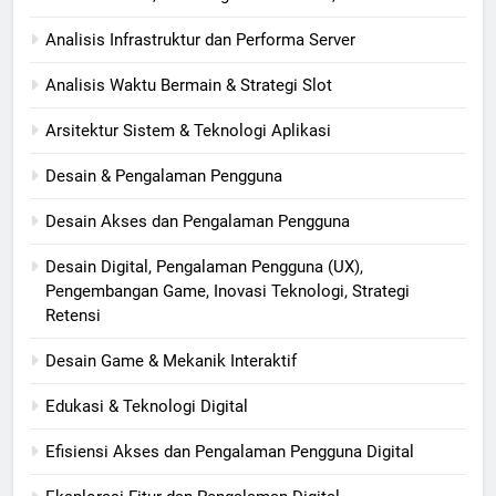
Analisis Infrastruktur dan Performa Server
Analisis Waktu Bermain & Strategi Slot
Arsitektur Sistem & Teknologi Aplikasi
Desain & Pengalaman Pengguna
Desain Akses dan Pengalaman Pengguna
Desain Digital, Pengalaman Pengguna (UX),
Pengembangan Game, Inovasi Teknologi, Strategi
Retensi
Desain Game & Mekanik Interaktif
Edukasi & Teknologi Digital
Efisiensi Akses dan Pengalaman Pengguna Digital