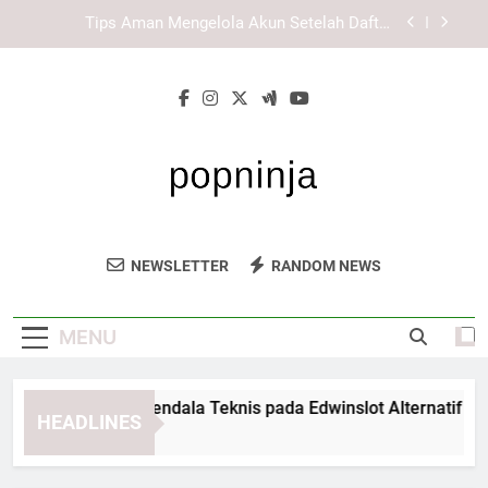
Skip
Tips Menjaga Keamanan Akun saat Menggunakan
to
Kaya787 Link Alternatif secara Bijak
content
Panduan LAE138 Link Alternatif untuk Pengguna
yang Mengutamakan Kecepatan
Cara Mengatasi Kendala Teknis pada Edwinslot
Alternatif agar Akses Lebih Stabil dan Nyaman
Tips Aman Mengelola Akun Setelah Daftar
Pokemon787
Tips Menjaga Keamanan Akun saat Menggunakan
Kaya787 Link Alternatif secara Bijak
Pop Ninja
Ikuti Berita Musik Terkini Dan Konten
Panduan LAE138 Link Alternatif untuk Pengguna
NEWSLETTER
RANDOM NEWS
yang Mengutamakan Kecepatan
Menarik Untuk Pecinta Musik Di Pop Ninja.
Musik, Berita Artis, Dan Lebih Banyak
MENU
Hiburan.
ra Mengatasi Kendala Teknis pada Edwinslot Alternatif agar 
HEADLINES
Months Ago