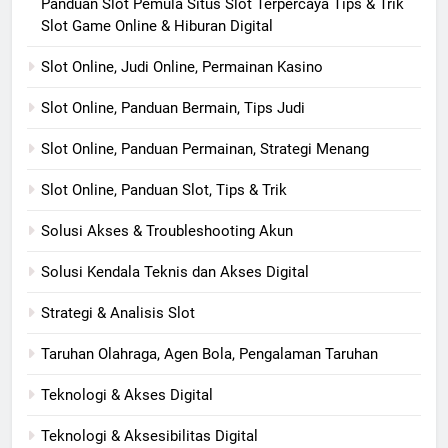
Panduan Slot Pemula Situs Slot Terpercaya Tips & Trik
Slot Game Online & Hiburan Digital
Slot Online, Judi Online, Permainan Kasino
Slot Online, Panduan Bermain, Tips Judi
Slot Online, Panduan Permainan, Strategi Menang
Slot Online, Panduan Slot, Tips & Trik
Solusi Akses & Troubleshooting Akun
Solusi Kendala Teknis dan Akses Digital
Strategi & Analisis Slot
Taruhan Olahraga, Agen Bola, Pengalaman Taruhan
Teknologi & Akses Digital
Teknologi & Aksesibilitas Digital