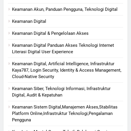
Keamanan Akun, Panduan Pengguna, Teknologi Digital
Keamanan Digital
Keamanan Digital & Pengelolaan Akses
Keamanan Digital Panduan Akses Teknologi Internet
Literasi Digital User Experience
Keamanan Digital, Artificial Intelligence, Infrastruktur
Kaya787, Login Security, Identity & Access Management,
Cloud-Native Security
Keamanan Siber, Teknologi Informasi, Infrastruktur
Digital, Audit & Kepatuhan
Keamanan Sistem Digital,Manajemen Akses,Stabilitas
Platform Online,Infrastruktur Teknologi,Pengalaman
Pengguna