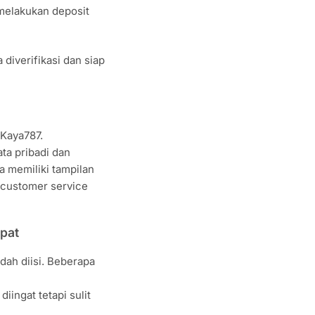
 melakukan deposit
diverifikasi dan siap
 Kaya787.
ta pribadi dan
a memiliki tampilan
n customer service
epat
dah diisi. Beberapa
ingat tetapi sulit