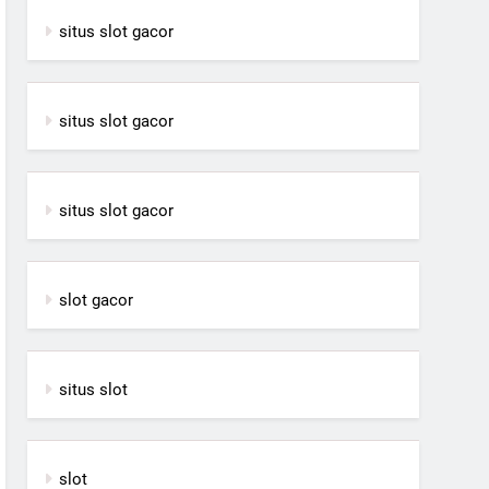
situs slot gacor
situs slot gacor
situs slot gacor
slot gacor
situs slot
slot