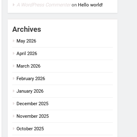
A WordPress Commenter
on
Hello world!
Archives
May 2026
April 2026
March 2026
February 2026
January 2026
December 2025
November 2025
October 2025