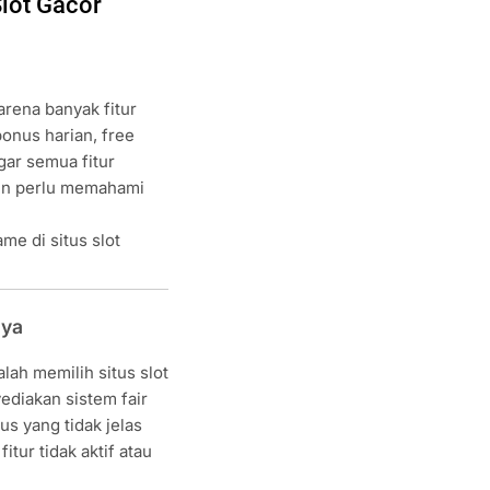
lot Gacor
karena banyak fitur
onus harian, free
gar semua fitur
ain perlu memahami
me di situs slot
aya
lah memilih situs slot
ediakan sistem fair
tus yang tidak jelas
tur tidak aktif atau