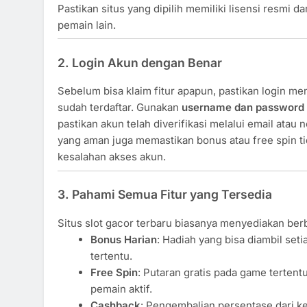
Pastikan situs yang dipilih memiliki lisensi resmi da
pemain lain.
2. Login Akun dengan Benar
Sebelum bisa klaim fitur apapun, pastikan login 
sudah terdaftar. Gunakan
username dan password 
pastikan akun telah diverifikasi melalui email atau 
yang aman juga memastikan bonus atau free spin ti
kesalahan akses akun.
3. Pahami Semua Fitur yang Tersedia
Situs slot gacor terbaru biasanya menyediakan berbag
Bonus Harian
: Hadiah yang bisa diambil seti
tertentu.
Free Spin
: Putaran gratis pada game tertent
pemain aktif.
Cashback
: Pengembalian persentase dari ke