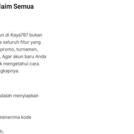
Klaim Semua
un di Kaya787 bukan
s seluruh fitur yang
, promo, turnamen,
. Agar akun baru Anda
uk mengetahui cara
ngkapnya.
 adalah menyiapkan
 menerima kode
h.