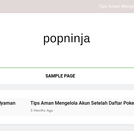
Tips Aman Menge
Tips Menjaga Keamanan Akun saat Menggunakan 
Panduan LAE138 Link Alternatif untuk P
Cara Mengatasi Kendala Teknis pada Edwinslot Alternat
 Ninja
Tips Aman Menge
ta Musik Terkini Dan Konten Menarik Untuk Pecinta Musik Di Pop 
Tips Menjaga Keamanan Akun saat Menggunakan 
SAMPLE PAGE
Panduan LAE138 Link Alternatif untuk P
Tips Aman Mengelola Akun Setelah Daftar Pokemon787
3 Months Ago