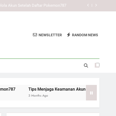
lola Akun Setelah Daftar Pokemon787
Kaya787 Link Alternatif secara Bijak
engguna yang Mengutamakan Kecepatan
NEWSLETTER
RANDOM NEWS
if agar Akses Lebih Stabil dan Nyaman
lola Akun Setelah Daftar Pokemon787
Ninja. Musik, Berita Artis, Dan Lebih Banyak Hiburan.
Kaya787 Link Alternatif secara Bijak
engguna yang Mengutamakan Kecepatan
Tips Menjaga Keamanan Akun saat Menggunakan Kaya787 Li
3 Months Ago