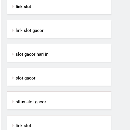
link slot
link slot gacor
slot gacor hari ini
slot gacor
situs slot gacor
link slot