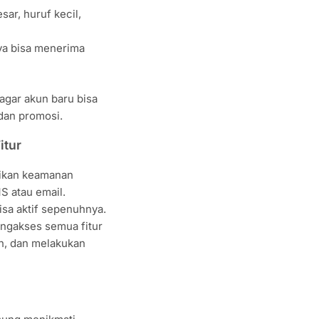
ar, huruf kecil,
ya bisa menerima
agar akun baru bisa
dan promosi.
itur
tikan keamanan
S atau email.
sa aktif sepenuhnya.
engakses semua fitur
n, dan melakukan