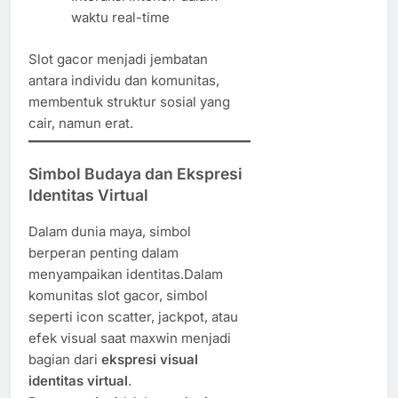
waktu real-time
Slot gacor menjadi jembatan
antara individu dan komunitas,
membentuk struktur sosial yang
cair, namun erat.
Simbol Budaya dan Ekspresi
Identitas Virtual
Dalam dunia maya, simbol
berperan penting dalam
menyampaikan identitas.Dalam
komunitas slot gacor, simbol
seperti icon scatter, jackpot, atau
efek visual saat maxwin menjadi
bagian dari
ekspresi visual
identitas virtual
.