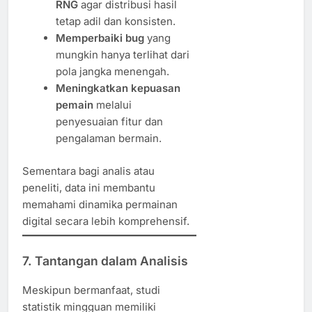
RNG
agar distribusi hasil
tetap adil dan konsisten.
Memperbaiki bug
yang
mungkin hanya terlihat dari
pola jangka menengah.
Meningkatkan kepuasan
pemain
melalui
penyesuaian fitur dan
pengalaman bermain.
Sementara bagi analis atau
peneliti, data ini membantu
memahami dinamika permainan
digital secara lebih komprehensif.
7. Tantangan dalam Analisis
Meskipun bermanfaat, studi
statistik mingguan memiliki