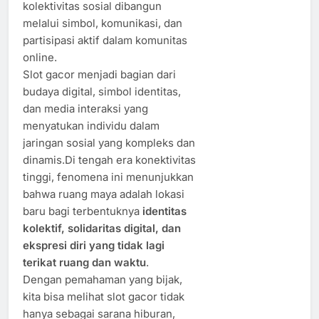
kolektivitas sosial dibangun
melalui simbol, komunikasi, dan
partisipasi aktif dalam komunitas
online.
Slot gacor menjadi bagian dari
budaya digital, simbol identitas,
dan media interaksi yang
menyatukan individu dalam
jaringan sosial yang kompleks dan
dinamis.Di tengah era konektivitas
tinggi, fenomena ini menunjukkan
bahwa ruang maya adalah lokasi
baru bagi terbentuknya
identitas
kolektif, solidaritas digital, dan
ekspresi diri yang tidak lagi
terikat ruang dan waktu
.
Dengan pemahaman yang bijak,
kita bisa melihat slot gacor tidak
hanya sebagai sarana hiburan,