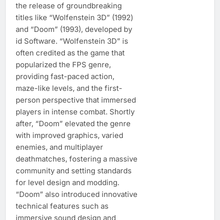
the release of groundbreaking
titles like “Wolfenstein 3D” (1992)
and “Doom” (1993), developed by
id Software. “Wolfenstein 3D” is
often credited as the game that
popularized the FPS genre,
providing fast-paced action,
maze-like levels, and the first-
person perspective that immersed
players in intense combat. Shortly
after, “Doom” elevated the genre
with improved graphics, varied
enemies, and multiplayer
deathmatches, fostering a massive
community and setting standards
for level design and modding.
“Doom” also introduced innovative
technical features such as
immersive sound design and