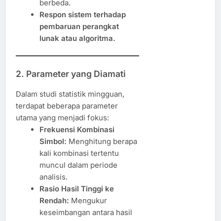
berbeda.
Respon sistem terhadap
pembaruan perangkat
lunak atau algoritma.
2. Parameter yang Diamati
Dalam studi statistik mingguan,
terdapat beberapa parameter
utama yang menjadi fokus:
Frekuensi Kombinasi
Simbol:
Menghitung berapa
kali kombinasi tertentu
muncul dalam periode
analisis.
Rasio Hasil Tinggi ke
Rendah:
Mengukur
keseimbangan antara hasil