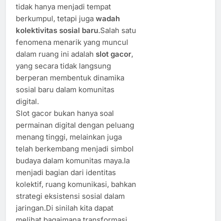
tidak hanya menjadi tempat
berkumpul, tetapi juga
wadah
kolektivitas sosial baru
.Salah satu
fenomena menarik yang muncul
dalam ruang ini adalah
slot gacor
,
yang secara tidak langsung
berperan membentuk dinamika
sosial baru dalam komunitas
digital.
Slot gacor bukan hanya soal
permainan digital dengan peluang
menang tinggi, melainkan juga
telah berkembang menjadi simbol
budaya dalam komunitas maya.Ia
menjadi bagian dari identitas
kolektif, ruang komunikasi, bahkan
strategi eksistensi sosial dalam
jaringan.Di sinilah kita dapat
melihat bagaimana transformasi