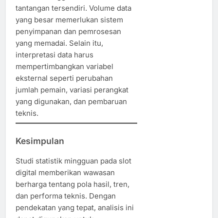
tantangan tersendiri. Volume data
yang besar memerlukan sistem
penyimpanan dan pemrosesan
yang memadai. Selain itu,
interpretasi data harus
mempertimbangkan variabel
eksternal seperti perubahan
jumlah pemain, variasi perangkat
yang digunakan, dan pembaruan
teknis.
Kesimpulan
Studi statistik mingguan pada slot
digital memberikan wawasan
berharga tentang pola hasil, tren,
dan performa teknis. Dengan
pendekatan yang tepat, analisis ini