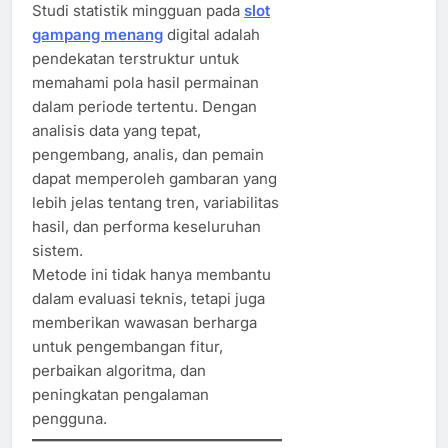
Studi statistik mingguan pada
slot
gampang menang
digital adalah
pendekatan terstruktur untuk
memahami pola hasil permainan
dalam periode tertentu. Dengan
analisis data yang tepat,
pengembang, analis, dan pemain
dapat memperoleh gambaran yang
lebih jelas tentang tren, variabilitas
hasil, dan performa keseluruhan
sistem.
Metode ini tidak hanya membantu
dalam evaluasi teknis, tetapi juga
memberikan wawasan berharga
untuk pengembangan fitur,
perbaikan algoritma, dan
peningkatan pengalaman
pengguna.