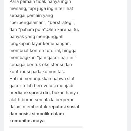
Para pemain tidak hanya ingin
menang, tapi juga ingin terlihat
sebagai pemain yang
“berpengalaman”, “berstrategi”,
dan “paham pola”.Oleh karena itu,
banyak yang mengunggah
tangkapan layar kemenangan,
membuat konten tutorial, hingga
membagikan “jam gacor hari ini”
sebagai bentuk eksistensi dan
kontribusi pada komunitas.
Hal ini menunjukkan bahwa slot
gacor telah berevolusi menjadi
media ekspresi diri
, bukan hanya
alat hiburan semata.Ia berperan
dalam membentuk
reputasi sosial
dan posisi simbolik dalam
komunitas maya
.