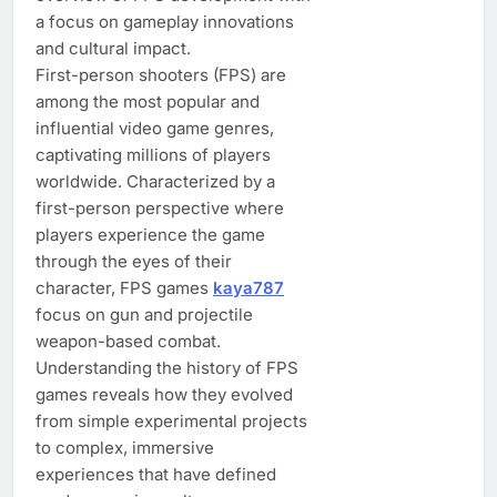
a focus on gameplay innovations
and cultural impact.
First-person shooters (FPS) are
among the most popular and
influential video game genres,
captivating millions of players
worldwide. Characterized by a
first-person perspective where
players experience the game
through the eyes of their
character, FPS games
kaya787
focus on gun and projectile
weapon-based combat.
Understanding the history of FPS
games reveals how they evolved
from simple experimental projects
to complex, immersive
experiences that have defined