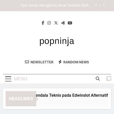
Skip
Tips Menjaga Keamanan Akun saat Menggunakan
to
Kaya787 Link Alternatif secara Bijak
content
Panduan LAE138 Link Alternatif untuk Pengguna
yang Mengutamakan Kecepatan
Cara Mengatasi Kendala Teknis pada Edwinslot
Alternatif agar Akses Lebih Stabil dan Nyaman
Tips Aman Mengelola Akun Setelah Daftar
Pokemon787
Tips Menjaga Keamanan Akun saat Menggunakan
Kaya787 Link Alternatif secara Bijak
Pop Ninja
Ikuti Berita Musik Terkini Dan Konten
Panduan LAE138 Link Alternatif untuk Pengguna
NEWSLETTER
RANDOM NEWS
yang Mengutamakan Kecepatan
Menarik Untuk Pecinta Musik Di Pop Ninja.
Musik, Berita Artis, Dan Lebih Banyak
MENU
Hiburan.
ra Mengatasi Kendala Teknis pada Edwinslot Alternatif agar 
HEADLINES
Months Ago