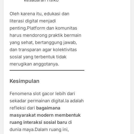
Oleh karena itu, edukasi dan
literasi digital menjadi
penting.Platform dan komunitas
harus mendorong praktik bermain
yang sehat, bertanggung jawab,
dan transparan agar kolektivitas
sosial yang terbentuk tidak
merugikan anggotanya.
Kesimpulan
Fenomena slot gacor lebih dari
sekadar permainan digital.Ia adalah
refleksi dari
bagaimana
masyarakat modern membentuk
ruang interaksi sosial baru
di
dunia maya.Dalam ruang ini,